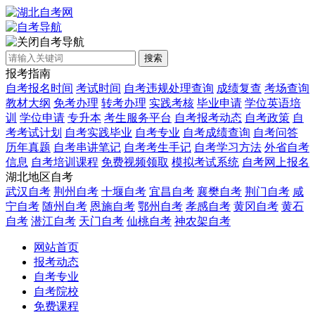
自考导航
搜索
报考指南
自考报名时间
考试时间
自考违规处理查询
成绩复查
考场查询
教材大纲
免考办理
转考办理
实践考核
毕业申请
学位英语培
训
学位申请
专升本
考生服务平台
自考报考动态
自考政策
自
考考试计划
自考实践毕业
自考专业
自考成绩查询
自考问答
历年真题
自考串讲笔记
自考考生手记
自考学习方法
外省自考
信息
自考培训课程
免费视频领取
模拟考试系统
自考网上报名
湖北地区自考
武汉自考
荆州自考
十堰自考
宜昌自考
襄樊自考
荆门自考
咸
宁自考
随州自考
恩施自考
鄂州自考
孝感自考
黄冈自考
黄石
自考
潜江自考
天门自考
仙桃自考
神农架自考
网站首页
报考动态
自考专业
自考院校
免费课程