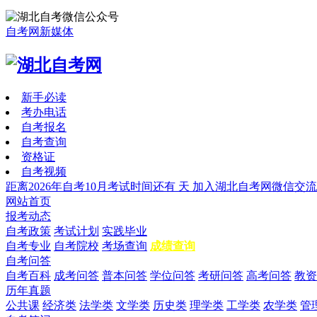
自考网新媒体
新手必读
考办电话
自考报名
自考查询
资格证
自考视频
距离2026年自考10月考试时间还有
天
加入湖北自考网微信交流
网站首页
报考动态
自考政策
考试计划
实践毕业
自考专业
自考院校
考场查询
成绩查询
自考问答
自考百科
成考问答
普本问答
学位问答
考研问答
高考问答
教资
历年真题
公共课
经济类
法学类
文学类
历史类
理学类
工学类
农学类
管