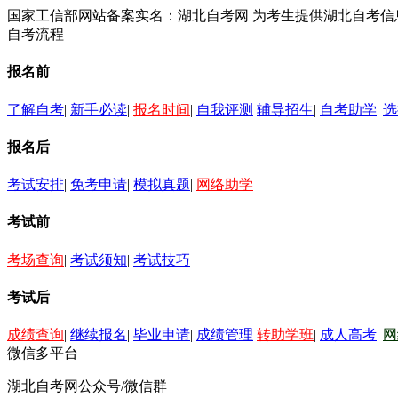
国家工信部网站备案实名：湖北自考网 为考生提供湖北自考
自考流程
报名前
了解自考
|
新手必读
|
报名时间
|
自我评测
辅导招生
|
自考助学
|
选
报名后
考试安排
|
免考申请
|
模拟真题
|
网络助学
考试前
考场查询
|
考试须知
|
考试技巧
考试后
成绩查询
|
继续报名
|
毕业申请
|
成绩管理
转助学班
|
成人高考
|
网
微信多平台
湖北自考网公众号/微信群