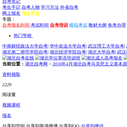
自考笔记
考生手记
自考人物
学习方法
外省自考
网上报名
考生平台
专题：
自考报名时间
考试时间
自考培训
模拟考试
教材大纲
免考办理
热门学校
中南财经政法大学自考
|
华中农业大学自考
|
武汉理工大学自考
|
湖北第二师范学院自考
|
湖北经济学院自考
|
湖北大学自考
|
武汉
当前位置：
湖北自考网
>
2016年4月湖北自考马克思主义基
资料领取
2229
阅读量
视频课程
报名
分享到空间
分享到新浪微博
分享到QQ
分享到微信