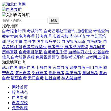
自考导航
搜索
报考指南
自考报名时间
考试时间
自考违规处理查询
成绩复查
考场查询
教材大纲
免考办理
转考办理
实践考核
毕业申请
学位英语培
训
学位申请
专升本
考生服务平台
自考报考动态
自考政策
自
考考试计划
自考实践毕业
自考专业
自考成绩查询
自考问答
历年真题
自考串讲笔记
自考考生手记
自考学习方法
外省自考
信息
自考培训课程
免费视频领取
模拟考试系统
自考网上报名
湖北地区自考
武汉自考
荆州自考
十堰自考
宜昌自考
襄樊自考
荆门自考
咸
宁自考
随州自考
恩施自考
鄂州自考
孝感自考
黄冈自考
黄石
自考
潜江自考
天门自考
仙桃自考
神农架自考
网站首页
报考动态
自考专业
自考院校
免费课程