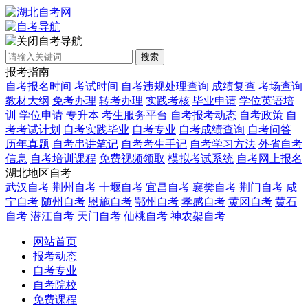
自考导航
搜索
报考指南
自考报名时间
考试时间
自考违规处理查询
成绩复查
考场查询
教材大纲
免考办理
转考办理
实践考核
毕业申请
学位英语培
训
学位申请
专升本
考生服务平台
自考报考动态
自考政策
自
考考试计划
自考实践毕业
自考专业
自考成绩查询
自考问答
历年真题
自考串讲笔记
自考考生手记
自考学习方法
外省自考
信息
自考培训课程
免费视频领取
模拟考试系统
自考网上报名
湖北地区自考
武汉自考
荆州自考
十堰自考
宜昌自考
襄樊自考
荆门自考
咸
宁自考
随州自考
恩施自考
鄂州自考
孝感自考
黄冈自考
黄石
自考
潜江自考
天门自考
仙桃自考
神农架自考
网站首页
报考动态
自考专业
自考院校
免费课程