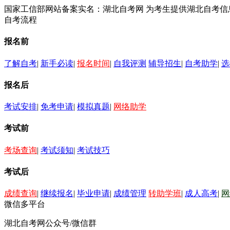
国家工信部网站备案实名：湖北自考网 为考生提供湖北自考
自考流程
报名前
了解自考
|
新手必读
|
报名时间
|
自我评测
辅导招生
|
自考助学
|
选
报名后
考试安排
|
免考申请
|
模拟真题
|
网络助学
考试前
考场查询
|
考试须知
|
考试技巧
考试后
成绩查询
|
继续报名
|
毕业申请
|
成绩管理
转助学班
|
成人高考
|
网
微信多平台
湖北自考网公众号/微信群