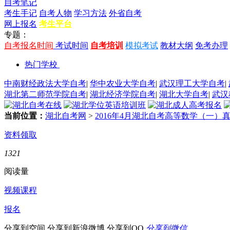
自考笔记
考生手记
自考人物
学习方法
外省自考
网上报名
考生平台
专题：
自考报名时间
考试时间
自考培训
模拟考试
教材大纲
免考办理
热门学校
中南财经政法大学自考
|
华中农业大学自考
|
武汉理工大学自考
|
湖北第二师范学院自考
|
湖北经济学院自考
|
湖北大学自考
|
武汉
当前位置：
湖北自考网
>
2016年4月湖北自考高等数学（一
资料领取
1321
阅读量
视频课程
报名
分享到空间
分享到新浪微博
分享到QQ
分享到微信