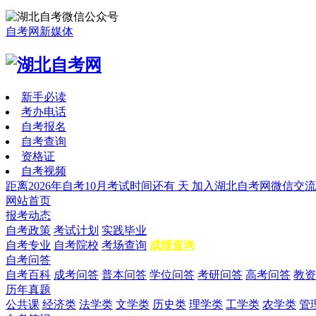
自考网新媒体
新手必读
考办电话
自考报名
自考查询
资格证
自考视频
距离2026年自考10月考试时间还有
天
加入湖北自考网微信交流
网站首页
报考动态
自考政策
考试计划
实践毕业
自考专业
自考院校
考场查询
成绩查询
自考问答
自考百科
成考问答
普本问答
学位问答
考研问答
高考问答
教资
历年真题
公共课
经济类
法学类
文学类
历史类
理学类
工学类
农学类
管