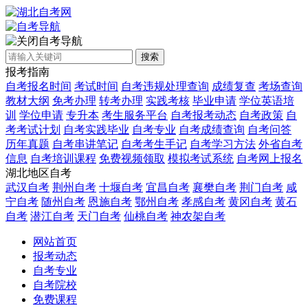
自考导航
搜索
报考指南
自考报名时间
考试时间
自考违规处理查询
成绩复查
考场查询
教材大纲
免考办理
转考办理
实践考核
毕业申请
学位英语培
训
学位申请
专升本
考生服务平台
自考报考动态
自考政策
自
考考试计划
自考实践毕业
自考专业
自考成绩查询
自考问答
历年真题
自考串讲笔记
自考考生手记
自考学习方法
外省自考
信息
自考培训课程
免费视频领取
模拟考试系统
自考网上报名
湖北地区自考
武汉自考
荆州自考
十堰自考
宜昌自考
襄樊自考
荆门自考
咸
宁自考
随州自考
恩施自考
鄂州自考
孝感自考
黄冈自考
黄石
自考
潜江自考
天门自考
仙桃自考
神农架自考
网站首页
报考动态
自考专业
自考院校
免费课程