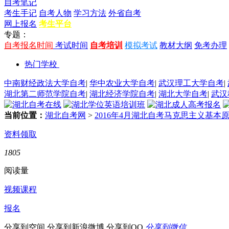
自考笔记
考生手记
自考人物
学习方法
外省自考
网上报名
考生平台
专题：
自考报名时间
考试时间
自考培训
模拟考试
教材大纲
免考办理
热门学校
中南财经政法大学自考
|
华中农业大学自考
|
武汉理工大学自考
|
湖北第二师范学院自考
|
湖北经济学院自考
|
湖北大学自考
|
武汉
当前位置：
湖北自考网
>
2016年4月湖北自考马克思主义基
资料领取
1805
阅读量
视频课程
报名
分享到空间
分享到新浪微博
分享到QQ
分享到微信