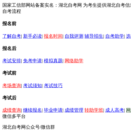
国家工信部网站备案实名：湖北自考网 为考生提供湖北自考
自考流程
报名前
了解自考
|
新手必读
|
报名时间
|
自我评测
辅导招生
|
自考助学
|
选
报名后
考试安排
|
免考申请
|
模拟真题
|
网络助学
考试前
考场查询
|
考试须知
|
考试技巧
考试后
成绩查询
|
继续报名
|
毕业申请
|
成绩管理
转助学班
|
成人高考
|
网
微信多平台
湖北自考网公众号/微信群