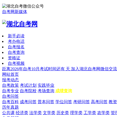
自考网新媒体
新手必读
考办电话
自考报名
自考查询
资格证
自考视频
距离2026年自考10月考试时间还有
天
加入湖北自考网微信交流
网站首页
报考动态
自考政策
考试计划
实践毕业
自考专业
自考院校
考场查询
成绩查询
自考问答
自考百科
成考问答
普本问答
学位问答
考研问答
高考问答
教资
历年真题
公共课
经济类
法学类
文学类
历史类
理学类
工学类
农学类
管