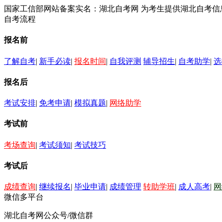
国家工信部网站备案实名：湖北自考网 为考生提供湖北自考
自考流程
报名前
了解自考
|
新手必读
|
报名时间
|
自我评测
辅导招生
|
自考助学
|
选
报名后
考试安排
|
免考申请
|
模拟真题
|
网络助学
考试前
考场查询
|
考试须知
|
考试技巧
考试后
成绩查询
|
继续报名
|
毕业申请
|
成绩管理
转助学班
|
成人高考
|
网
微信多平台
湖北自考网公众号/微信群