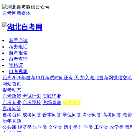
自考网新媒体
新手必读
考办电话
自考报名
自考查询
资格证
自考视频
距离2026年自考10月考试时间还有
天
加入湖北自考网微信交流
网站首页
报考动态
自考政策
考试计划
实践毕业
自考专业
自考院校
考场查询
成绩查询
自考问答
自考百科
成考问答
普本问答
学位问答
考研问答
高考问答
教资
历年真题
公共课
经济类
法学类
文学类
历史类
理学类
工学类
农学类
管