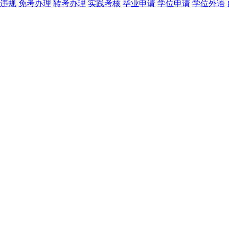
违规
免考办理
转考办理
实践考核
毕业申请
学位申请
学位外语