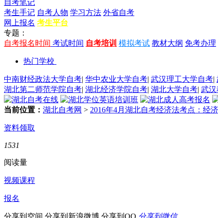
自考笔记
考生手记
自考人物
学习方法
外省自考
网上报名
考生平台
专题：
自考报名时间
考试时间
自考培训
模拟考试
教材大纲
免考办理
热门学校
中南财经政法大学自考
|
华中农业大学自考
|
武汉理工大学自考
|
湖北第二师范学院自考
|
湖北经济学院自考
|
湖北大学自考
|
武汉
当前位置：
湖北自考网
>
2016年4月湖北自考经济法考点：经
资料领取
1531
阅读量
视频课程
报名
分享到空间
分享到新浪微博
分享到QQ
分享到微信