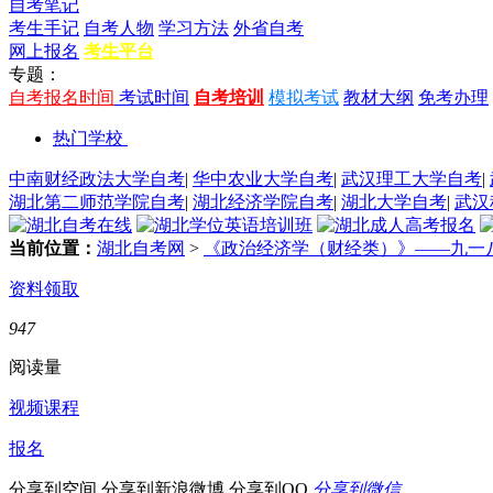
自考笔记
考生手记
自考人物
学习方法
外省自考
网上报名
考生平台
专题：
自考报名时间
考试时间
自考培训
模拟考试
教材大纲
免考办理
热门学校
中南财经政法大学自考
|
华中农业大学自考
|
武汉理工大学自考
|
湖北第二师范学院自考
|
湖北经济学院自考
|
湖北大学自考
|
武汉
当前位置：
湖北自考网
>
《政治经济学（财经类）》——九一
资料领取
947
阅读量
视频课程
报名
分享到空间
分享到新浪微博
分享到QQ
分享到微信