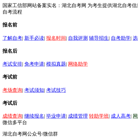
国家工信部网站备案实名：湖北自考网 为考生提供湖北自考
自考流程
报名前
了解自考
|
新手必读
|
报名时间
|
自我评测
辅导招生
|
自考助学
|
选
报名后
考试安排
|
免考申请
|
模拟真题
|
网络助学
考试前
考场查询
|
考试须知
|
考试技巧
考试后
成绩查询
|
继续报名
|
毕业申请
|
成绩管理
转助学班
|
成人高考
|
网
微信多平台
湖北自考网公众号/微信群