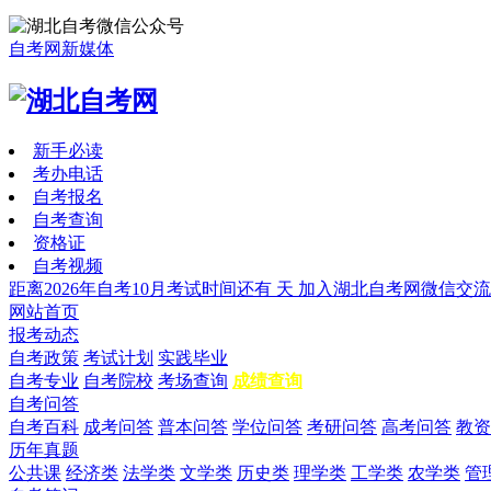
自考网新媒体
新手必读
考办电话
自考报名
自考查询
资格证
自考视频
距离2026年自考10月考试时间还有
天
加入湖北自考网微信交流
网站首页
报考动态
自考政策
考试计划
实践毕业
自考专业
自考院校
考场查询
成绩查询
自考问答
自考百科
成考问答
普本问答
学位问答
考研问答
高考问答
教资
历年真题
公共课
经济类
法学类
文学类
历史类
理学类
工学类
农学类
管