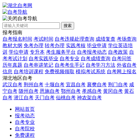
自考导航
搜索
报考指南
自考报名时间
考试时间
自考违规处理查询
成绩复查
考场查询
教材大纲
免考办理
转考办理
实践考核
毕业申请
学位英语培
训
学位申请
专升本
考生服务平台
自考报考动态
自考政策
自
考考试计划
自考实践毕业
自考专业
自考成绩查询
自考问答
历年真题
自考串讲笔记
自考考生手记
自考学习方法
外省自考
信息
自考培训课程
免费视频领取
模拟考试系统
自考网上报名
湖北地区自考
武汉自考
荆州自考
十堰自考
宜昌自考
襄樊自考
荆门自考
咸
宁自考
随州自考
恩施自考
鄂州自考
孝感自考
黄冈自考
黄石
自考
潜江自考
天门自考
仙桃自考
神农架自考
网站首页
报考动态
自考专业
自考院校
免费课程