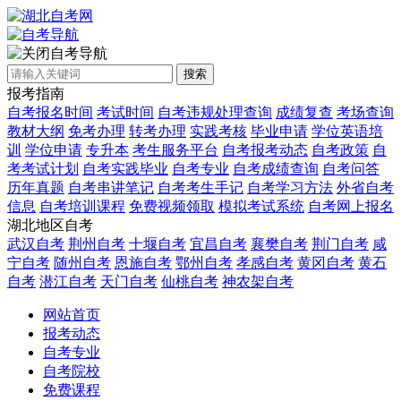
自考导航
搜索
报考指南
自考报名时间
考试时间
自考违规处理查询
成绩复查
考场查询
教材大纲
免考办理
转考办理
实践考核
毕业申请
学位英语培
训
学位申请
专升本
考生服务平台
自考报考动态
自考政策
自
考考试计划
自考实践毕业
自考专业
自考成绩查询
自考问答
历年真题
自考串讲笔记
自考考生手记
自考学习方法
外省自考
信息
自考培训课程
免费视频领取
模拟考试系统
自考网上报名
湖北地区自考
武汉自考
荆州自考
十堰自考
宜昌自考
襄樊自考
荆门自考
咸
宁自考
随州自考
恩施自考
鄂州自考
孝感自考
黄冈自考
黄石
自考
潜江自考
天门自考
仙桃自考
神农架自考
网站首页
报考动态
自考专业
自考院校
免费课程