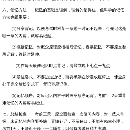
六、记忆方法 记忆的基础是理解，理解的记得住，但科学的记亿
方法也很重要：
(1)分章背记。以便考试时对某一命题一时记不起来，可先记这是
哪一章的内容，就容易记起。
(2)概括记忆。对概念原理应概括后记忆，容易记忆，不要原文整
段记背，答题时延伸。
(3)在每天最佳记忆时点背记，清晨或晚上七点一九点，
(4)最佳姿式。不要边走边记，而要半躺在沙发或座椅上，使全身
处于完全放松姿式下，背记容易记住。
(5)记忆顺序。对应记忆内容平时按章顺序记背，考前1—2天重背
难记忆的内容容易记住。
七、总结检查 考前三天，应全面检查一次复习内容，对一些未掌
握、未记忆的内容要补缺，弄懂补记，不留缺口，不能有侥幸心理，
考前1天，不能迟于晚上十点睡觉，以保持考试日精力充沛。