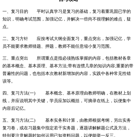
一、复习目的 平时认真学习是复习的基础，复习着重巩固已学的
知识，明确考试范围，加强记亿，并解决一些尚不很理解的难点，疑
点。
二、复习方针 应按考试大纲全面复习，重点突出，加强记亿，学
员不能要求教师猜题、押题，教师不能任意缩小复习范围。
三、重点突出 所谓重点是指必须熟练掌握的内容，包括教材各章
的基本概念、基本原理、基本方法;带有连惯几章的知识内容;重要的带
普遍性的问题，也包括本次教材新增加的内容，实践中各种常见性错
误等。
四、复习方法(一) 基本概念、基本原理由教师明确，在教材上划
线，并应说明其中关键，学员应加以概括，可摘录在纸上，以便集中
内容后记亿。
五、复习方法(二) 基本实务和计算，由教师根据考纲，另出实务
复习卷，或在习题集中指定若干实务题，逐题讲解解题公式及方法，
特别要注意解题时如何运用已知资料问题，以便能举一反三。