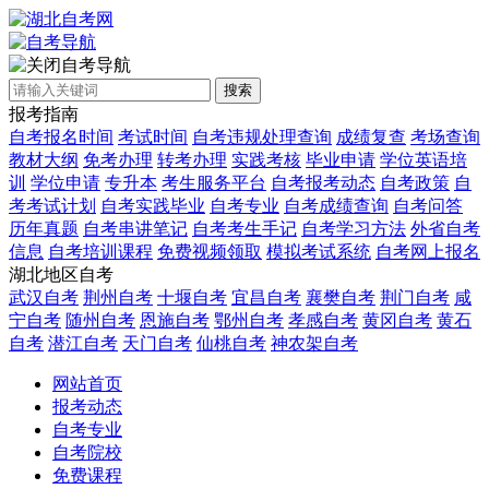
自考导航
搜索
报考指南
自考报名时间
考试时间
自考违规处理查询
成绩复查
考场查询
教材大纲
免考办理
转考办理
实践考核
毕业申请
学位英语培
训
学位申请
专升本
考生服务平台
自考报考动态
自考政策
自
考考试计划
自考实践毕业
自考专业
自考成绩查询
自考问答
历年真题
自考串讲笔记
自考考生手记
自考学习方法
外省自考
信息
自考培训课程
免费视频领取
模拟考试系统
自考网上报名
湖北地区自考
武汉自考
荆州自考
十堰自考
宜昌自考
襄樊自考
荆门自考
咸
宁自考
随州自考
恩施自考
鄂州自考
孝感自考
黄冈自考
黄石
自考
潜江自考
天门自考
仙桃自考
神农架自考
网站首页
报考动态
自考专业
自考院校
免费课程