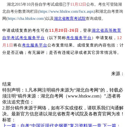
湖北2015年10月份自学考试成绩已于
11月12日
公布。考生可登陆湖
北自考分数查询栏目(
https://www.hbzkw.com/fscx.aspx
)和湖北自考查询
网(
https://cha.hbzkw.com/
)以及
湖北省教育考试院
查询成绩。
申请成绩复查的考生可在
11月20日-26日
，登录
湖北省高等教育
自学考试考生服务平台
（以下简称
考生服务平台
）申请复核，
12
月
1日
将在
考生服务平台
公布复查结果。成绩复查的内容包括：计
分是否正确；有无漏评；是否有违规记录或者其它异常情况等。
来源：
结束
特别声明：1.凡本网注明稿件来源为“湖北自考网”的，转载必
须注明“稿件来源：湖北自考网（www.hbzkw.com）”,违者将
依法追究责任；
2.部分稿件来源于网络，如有不实或侵权，请联系我们沟通解
决。最新官方信息请以湖北省教育考试院及各教育官网为准！
标签：
上一篇：自考“中国近现代史纲要”复习资料第一章
下一篇：