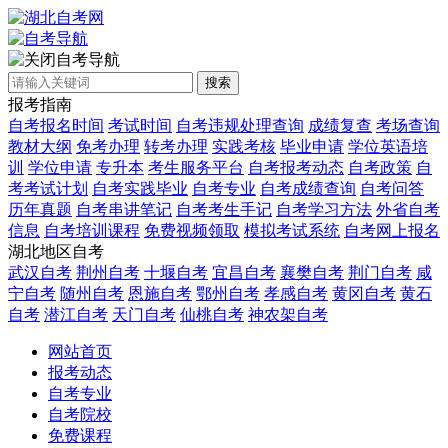
自考导航
搜索
报考指南
自考报名时间
考试时间
自考违规处理查询
成绩复查
考场查询
教材大纲
免考办理
转考办理
实践考核
毕业申请
学位英语培
训
学位申请
专升本
考生服务平台
自考报考动态
自考政策
自
考考试计划
自考实践毕业
自考专业
自考成绩查询
自考问答
历年真题
自考串讲笔记
自考考生手记
自考学习方法
外省自考
信息
自考培训课程
免费视频领取
模拟考试系统
自考网上报名
湖北地区自考
武汉自考
荆州自考
十堰自考
宜昌自考
襄樊自考
荆门自考
咸
宁自考
随州自考
恩施自考
鄂州自考
孝感自考
黄冈自考
黄石
自考
潜江自考
天门自考
仙桃自考
神农架自考
网站首页
报考动态
自考专业
自考院校
免费课程