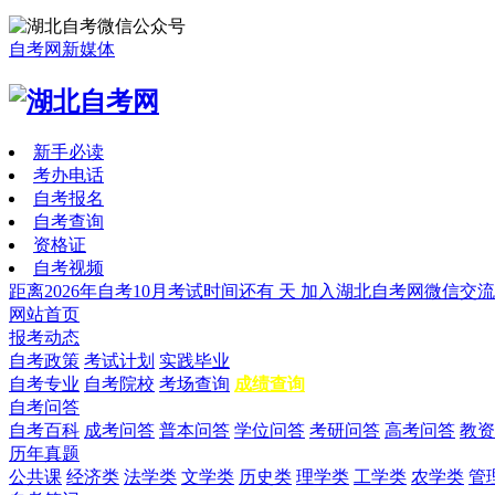
自考网新媒体
新手必读
考办电话
自考报名
自考查询
资格证
自考视频
距离2026年自考10月考试时间还有
天
加入湖北自考网微信交流
网站首页
报考动态
自考政策
考试计划
实践毕业
自考专业
自考院校
考场查询
成绩查询
自考问答
自考百科
成考问答
普本问答
学位问答
考研问答
高考问答
教资
历年真题
公共课
经济类
法学类
文学类
历史类
理学类
工学类
农学类
管