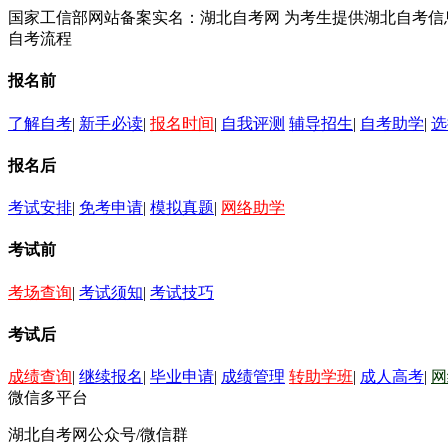
国家工信部网站备案实名：湖北自考网 为考生提供湖北自考
自考流程
报名前
了解自考
|
新手必读
|
报名时间
|
自我评测
辅导招生
|
自考助学
|
选
报名后
考试安排
|
免考申请
|
模拟真题
|
网络助学
考试前
考场查询
|
考试须知
|
考试技巧
考试后
成绩查询
|
继续报名
|
毕业申请
|
成绩管理
转助学班
|
成人高考
|
网
微信多平台
湖北自考网公众号/微信群