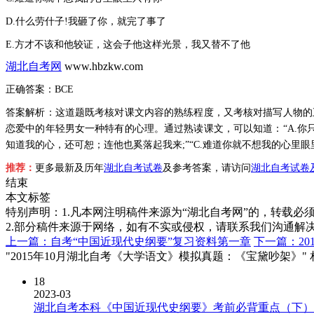
D.什么劳什子!我砸了你，就完了事了
E.方才不该和他较证，这会子他这样光景，我又替不了他
湖北自考网
www.hbzkw.com
正确答案：
BCE
答案解析：
这道题既考核对课文内容的熟练程度，又考核对描写人物的
恋爱中的年轻男女一种特有的心理。通过熟读课文，可以知道：“A.你只
知道我的心，还可恕；连他也奚落起我来;”“C.难道你就不想我的心里
推荐：
更多最新及历年
湖北自考试卷
及参考答案，请访问
湖北自考试卷
结束
本文标签
特别声明：1.凡本网注明稿件来源为“湖北自考网”的，转载必须注明
2.部分稿件来源于网络，如有不实或侵权，请联系我们沟通解
上一篇：自考“中国近现代史纲要”复习资料第一章
下一篇：2
"2015年10月湖北自考《大学语文》模拟真题：《宝黛吵架》"
18
2023-03
湖北自考本科《中国近现代史纲要》考前必背重点（下）