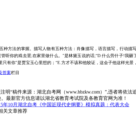
五种方法的掌握。描写人物有五种方法：肖像描写，语言描写，行动描
管听你的戏去罢;在家里做什么。”是林黛玉说的话;“D.什么劳什子!我砸
眼里只有你”是贾宝玉心里想的；“E.方才不该和他较证，这会子他这样光
及答案
栏目
“稿件来源：湖北自考网（www.hbzkw.com）”,违者将依法
决。最新官方信息请以湖北省教育考试院及各教育官网为准！
015年10月湖北自考《中国近现代史纲要》模拟真题：代表大会
 相关文章推荐