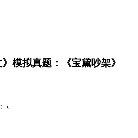
语文》模拟真题：《宝黛吵架》
( )。