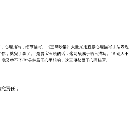
写，心理描写，细节描写。《宝黛吵架》大量采用直接心理描写手法表现
了你，就完了事了。”是贾宝玉说的话，这两项属于语言描写。“B.别人不
景，我又替不了他”是林黛玉心里想的，这三项都属于心理描写。
追究责任；