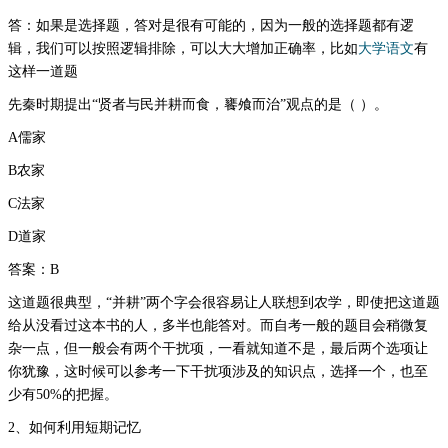
答：
如果是选择题，答对是很有可能的，因为一般的选择题都有逻
辑，我们可以按照逻辑排除，可以大大增加正确率，比如
大学语文
有
这样一道题
先秦时期提出“贤者与民并耕而食，饔飧而治”观点的是（ ）。
A儒家
B农家
C法家
D道家
答案：B
这道题很典型，“并耕”两个字会很容易让人联想到农学，即使把这道题
给从没看过这本书的人，多半也能答对。而自考一般的题目会稍微复
杂一点，但一般会有两个干扰项，一看就知道不是，最后两个选项让
你犹豫，这时候可以参考一下干扰项涉及的知识点，选择一个，也至
少有50%的把握。
2、如何利用短期记忆