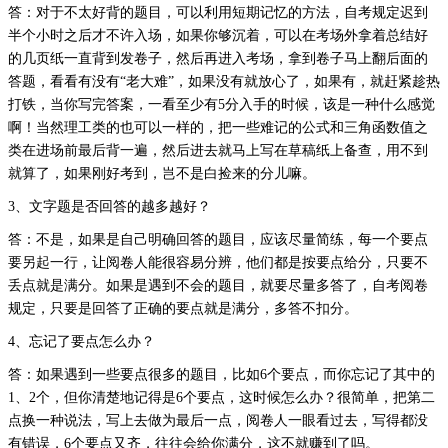
答：
对于不太好背的题目，可以利用短期记忆的方法，自考规定迟到
半个小时之后才不许入场，如果你够沉着，可以在考场外拿着总结好
的几页纸一直背到发卷子，然后再进入考场，拿到卷子马上翻后面的
答题，看看有没有“老大难”，如果没有就放心了，如果有，就赶紧趁热
打铁，当你写完答案，一看至少有5分入手的时候，该是一种什么感觉
啊！当然理工类的也可以一样的，把一些难记的公式和三角函数值之
类在进场前最后背一遍，然后进去就马上写在草稿纸上备查，用不到
就算了，如果刚好考到，岂不是白捡来的分儿嘛。
3、文字题是否回答的越多越好？
答：
不是，如果是自己明确回答的题目，应该尽量简练，每一个要点
要另起一行，让阅卷人能很容易分辨，他们都是按要点给分，只要不
丢点就是满分。如果是遇到不会的题目，就要尽量多答了，自考阅卷
规定，只要是回答了正确的要点就是满分，多答不扣分。
4、忘记了要点怎么办？
答：
如果遇到一些要点很多的题目，比如6个要点，而你忘记了其中的
1、2个，但你清楚地记得是6个要点，这时候怎么办？很简单，把第二
点换一种说法，写上去做为最后一点，阅卷人一眼看过去，写得都没
有错误，6个要点又齐，往往会给你满分，这不就赚到了吗。