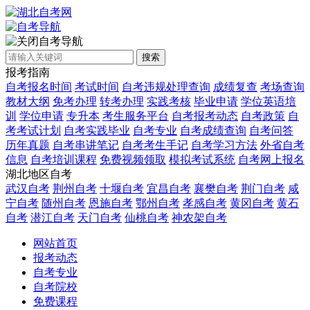
自考导航
搜索
报考指南
自考报名时间
考试时间
自考违规处理查询
成绩复查
考场查询
教材大纲
免考办理
转考办理
实践考核
毕业申请
学位英语培
训
学位申请
专升本
考生服务平台
自考报考动态
自考政策
自
考考试计划
自考实践毕业
自考专业
自考成绩查询
自考问答
历年真题
自考串讲笔记
自考考生手记
自考学习方法
外省自考
信息
自考培训课程
免费视频领取
模拟考试系统
自考网上报名
湖北地区自考
武汉自考
荆州自考
十堰自考
宜昌自考
襄樊自考
荆门自考
咸
宁自考
随州自考
恩施自考
鄂州自考
孝感自考
黄冈自考
黄石
自考
潜江自考
天门自考
仙桃自考
神农架自考
网站首页
报考动态
自考专业
自考院校
免费课程