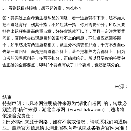
5、看到题目很眼熟，想不起答案，怎么办
？
答：
其实这是自考新生很常见的问题，看十道题背不下来，还不如只
把五道题背好，伤其十指，不如短其一指，你只需要60分，所以只要
抓住出题频率最高的重点章，好好背熟就可以了，而且一定注意要背
问题，否则就会出现题目和答案对不上的问题，不知道应该回答那
个，如果感觉有两道题都相关，就是分不清该答那道，千万不要自己
去蒙一道回答，而是把两道都回答上，甚至把相关内容都答上，因为
自考的阅卷原则是，多写不扣分，正确就给分。所以只要你的答案包
含正确的全部要点，即时5个要点写成了11个要点，也还是满分的。
来源：
结束
特别声明：1.凡本网注明稿件来源为“湖北自考网”的，转载必
须注明“稿件来源：湖北自考网（www.hbzkw.com）”,违者将
依法追究责任；
2.部分稿件来源于网络，如有不实或侵权，请联系我们沟通解
决。最新官方信息请以湖北省教育考试院及各教育官网为准！