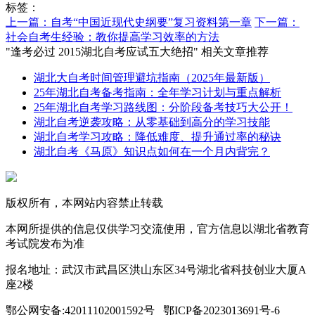
标签：
上一篇：自考“中国近现代史纲要”复习资料第一章
下一篇：
社会自考生经验：教你提高学习效率的方法
"逢考必过 2015湖北自考应试五大绝招" 相关文章推荐
湖北大自考时间管理避坑指南（2025年最新版）
25年湖北自考备考指南：全年学习计划与重点解析
25年湖北自考学习路线图：分阶段备考技巧大公开！
湖北自考逆袭攻略：从零基础到高分的学习技能
湖北自考学习攻略：降低难度、提升通过率的秘诀
湖北自考《马原》知识点如何在一个月内背完？
版权所有，本网站内容禁止转载
本网所提供的信息仅供学习交流使用，官方信息以湖北省教育
考试院发布为准
报名地址：武汉市武昌区洪山东区34号湖北省科技创业大厦A
座2楼
鄂公网安备:42011102001592号 鄂ICP备2023013691号-6