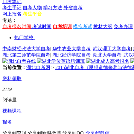
自考笔记
考生手记
自考人物
学习方法
外省自考
网上报名
考生平台
专题：
自考报名时间
考试时间
自考培训
模拟考试
教材大纲
免考办理
热门学校
中南财经政法大学自考
|
华中农业大学自考
|
武汉理工大学自考
|
湖北第二师范学院自考
|
湖北经济学院自考
|
湖北大学自考
|
武汉
当前位置：
湖北自考网
>
2015湖北自考《思想道德修养与法
资料领取
2119
阅读量
视频课程
报名
分享到空间
分享到新浪微博
分享到QQ
分享到微信