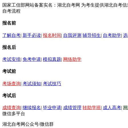
国家工信部网站备案实名：湖北自考网 为考生提供湖北自考
自考流程
报名前
了解自考
|
新手必读
|
报名时间
|
自我评测
辅导招生
|
自考助学
|
选
报名后
考试安排
|
免考申请
|
模拟真题
|
网络助学
考试前
考场查询
|
考试须知
|
考试技巧
考试后
成绩查询
|
继续报名
|
毕业申请
|
成绩管理
转助学班
|
成人高考
|
网
微信多平台
湖北自考网公众号/微信群