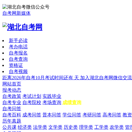
自考网新媒体
新手必读
考办电话
自考报名
自考查询
资格证
自考视频
距离2026年自考10月考试时间还有
天
加入湖北自考网微信交流
网站首页
报考动态
自考政策
考试计划
实践毕业
自考专业
自考院校
考场查询
成绩查询
自考问答
自考百科
成考问答
普本问答
学位问答
考研问答
高考问答
教资
历年真题
公共课
经济类
法学类
文学类
历史类
理学类
工学类
农学类
管