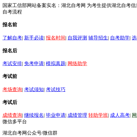
国家工信部网站备案实名：湖北自考网 为考生提供湖北自考
自考流程
报名前
了解自考
|
新手必读
|
报名时间
|
自我评测
辅导招生
|
自考助学
|
选
报名后
考试安排
|
免考申请
|
模拟真题
|
网络助学
考试前
考场查询
|
考试须知
|
考试技巧
考试后
成绩查询
|
继续报名
|
毕业申请
|
成绩管理
转助学班
|
成人高考
|
网
微信多平台
湖北自考网公众号/微信群