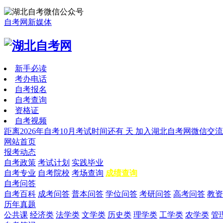
自考网新媒体
新手必读
考办电话
自考报名
自考查询
资格证
自考视频
距离2026年自考10月考试时间还有
天
加入湖北自考网微信交流
网站首页
报考动态
自考政策
考试计划
实践毕业
自考专业
自考院校
考场查询
成绩查询
自考问答
自考百科
成考问答
普本问答
学位问答
考研问答
高考问答
教资
历年真题
公共课
经济类
法学类
文学类
历史类
理学类
工学类
农学类
管