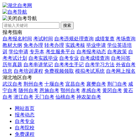
自考导航
搜索
报考指南
自考报名时间
考试时间
自考违规处理查询
成绩复查
考场查询
教材大纲
免考办理
转考办理
实践考核
毕业申请
学位英语培
训
学位申请
专升本
考生服务平台
自考报考动态
自考政策
自
考考试计划
自考实践毕业
自考专业
自考成绩查询
自考问答
历年真题
自考串讲笔记
自考考生手记
自考学习方法
外省自考
信息
自考培训课程
免费视频领取
模拟考试系统
自考网上报名
湖北地区自考
武汉自考
荆州自考
十堰自考
宜昌自考
襄樊自考
荆门自考
咸
宁自考
随州自考
恩施自考
鄂州自考
孝感自考
黄冈自考
黄石
自考
潜江自考
天门自考
仙桃自考
神农架自考
网站首页
报考动态
自考专业
自考院校
免费课程