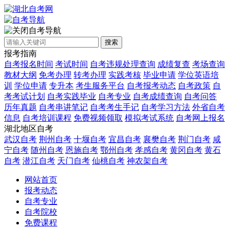
自考导航
搜索
报考指南
自考报名时间
考试时间
自考违规处理查询
成绩复查
考场查询
教材大纲
免考办理
转考办理
实践考核
毕业申请
学位英语培
训
学位申请
专升本
考生服务平台
自考报考动态
自考政策
自
考考试计划
自考实践毕业
自考专业
自考成绩查询
自考问答
历年真题
自考串讲笔记
自考考生手记
自考学习方法
外省自考
信息
自考培训课程
免费视频领取
模拟考试系统
自考网上报名
湖北地区自考
武汉自考
荆州自考
十堰自考
宜昌自考
襄樊自考
荆门自考
咸
宁自考
随州自考
恩施自考
鄂州自考
孝感自考
黄冈自考
黄石
自考
潜江自考
天门自考
仙桃自考
神农架自考
网站首页
报考动态
自考专业
自考院校
免费课程