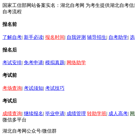
国家工信部网站备案实名：湖北自考网 为考生提供湖北自考
自考流程
报名前
了解自考
|
新手必读
|
报名时间
|
自我评测
辅导招生
|
自考助学
|
选
报名后
考试安排
|
免考申请
|
模拟真题
|
网络助学
考试前
考场查询
|
考试须知
|
考试技巧
考试后
成绩查询
|
继续报名
|
毕业申请
|
成绩管理
转助学班
|
成人高考
|
网
微信多平台
湖北自考网公众号/微信群