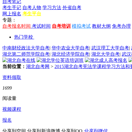
自考笔记
考生手记
自考人物
学习方法
外省自考
网上报名
考生平台
专题：
自考报名时间
考试时间
自考培训
模拟考试
教材大纲
免考办理
热门学校
中南财经政法大学自考
|
华中农业大学自考
|
武汉理工大学自考
|
湖北第二师范学院自考
|
湖北经济学院自考
|
湖北大学自考
|
武汉
当前位置：
湖北自考网
>
2015湖北自考宪法学课程学习方法和
资料领取
1699
阅读量
视频课程
报名
分享到空间
分享到新浪微博
分享到QQ
分享到微信