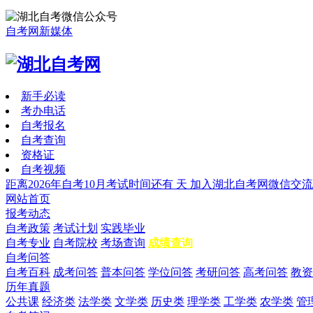
自考网新媒体
新手必读
考办电话
自考报名
自考查询
资格证
自考视频
距离2026年自考10月考试时间还有
天
加入湖北自考网微信交流
网站首页
报考动态
自考政策
考试计划
实践毕业
自考专业
自考院校
考场查询
成绩查询
自考问答
自考百科
成考问答
普本问答
学位问答
考研问答
高考问答
教资
历年真题
公共课
经济类
法学类
文学类
历史类
理学类
工学类
农学类
管