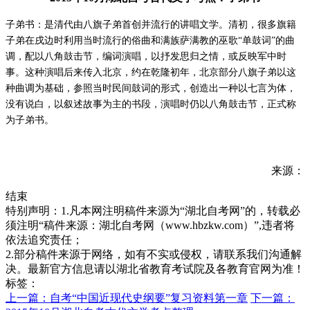
子弟书：
是清代由八旗子弟首创并流行的讲唱文学。清初，很多旗籍
子弟在戌边时利用当时流行的俗曲和满族萨满教的巫歌“单鼓词”的曲
调，配以八角鼓击节，编词演唱，以抒发思归之情，或反映军中时
事。这种演唱后来传入北京，约在乾隆初年，北京部分八旗子弟以这
种曲调为基础，参照当时民间鼓词的形式，创造出一种以七言为体，
没有说白，以叙述故事为主的书段，演唱时仍以八角鼓击节，正式称
为子弟书。
来源：
结束
特别声明：1.凡本网注明稿件来源为“湖北自考网”的，转载必
须注明“稿件来源：湖北自考网（www.hbzkw.com）”,违者将
依法追究责任；
2.部分稿件来源于网络，如有不实或侵权，请联系我们沟通解
决。最新官方信息请以湖北省教育考试院及各教育官网为准！
标签：
上一篇：自考“中国近现代史纲要”复习资料第一章
下一篇：