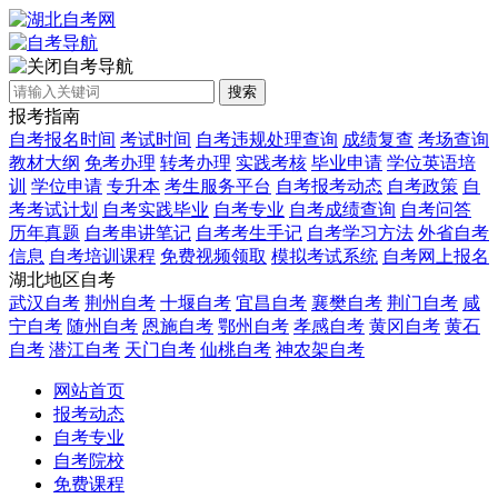
自考导航
搜索
报考指南
自考报名时间
考试时间
自考违规处理查询
成绩复查
考场查询
教材大纲
免考办理
转考办理
实践考核
毕业申请
学位英语培
训
学位申请
专升本
考生服务平台
自考报考动态
自考政策
自
考考试计划
自考实践毕业
自考专业
自考成绩查询
自考问答
历年真题
自考串讲笔记
自考考生手记
自考学习方法
外省自考
信息
自考培训课程
免费视频领取
模拟考试系统
自考网上报名
湖北地区自考
武汉自考
荆州自考
十堰自考
宜昌自考
襄樊自考
荆门自考
咸
宁自考
随州自考
恩施自考
鄂州自考
孝感自考
黄冈自考
黄石
自考
潜江自考
天门自考
仙桃自考
神农架自考
网站首页
报考动态
自考专业
自考院校
免费课程