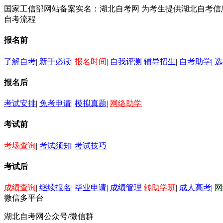
国家工信部网站备案实名：湖北自考网 为考生提供湖北自考
自考流程
报名前
了解自考
|
新手必读
|
报名时间
|
自我评测
辅导招生
|
自考助学
|
选
报名后
考试安排
|
免考申请
|
模拟真题
|
网络助学
考试前
考场查询
|
考试须知
|
考试技巧
考试后
成绩查询
|
继续报名
|
毕业申请
|
成绩管理
转助学班
|
成人高考
|
网
微信多平台
湖北自考网公众号/微信群