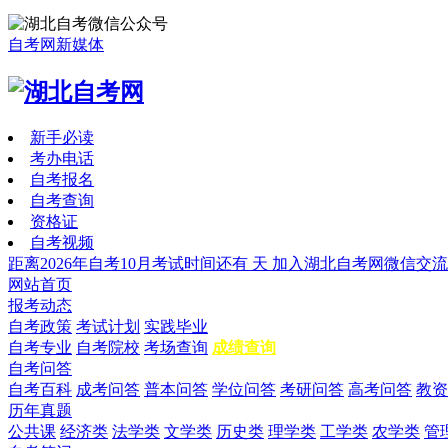
自考网新媒体
新手必读
考办电话
自考报名
自考查询
资格证
自考视频
距离2026年自考10月考试时间还有
天
加入湖北自考网微信交流
网站首页
报考动态
自考政策
考试计划
实践毕业
自考专业
自考院校
考场查询
成绩查询
自考问答
自考百科
成考问答
普本问答
学位问答
考研问答
高考问答
教资
历年真题
公共课
经济类
法学类
文学类
历史类
理学类
工学类
农学类
管