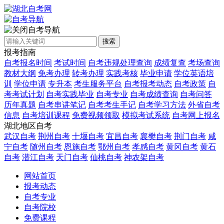
自考导航
搜索
报考指南
自考报名时间
考试时间
自考违规处理查询
成绩复查
考场查询
教材大纲
免考办理
转考办理
实践考核
毕业申请
学位英语培
训
学位申请
专升本
考生服务平台
自考报考动态
自考政策
自
考考试计划
自考实践毕业
自考专业
自考成绩查询
自考问答
历年真题
自考串讲笔记
自考考生手记
自考学习方法
外省自考
信息
自考培训课程
免费视频领取
模拟考试系统
自考网上报名
湖北地区自考
武汉自考
荆州自考
十堰自考
宜昌自考
襄樊自考
荆门自考
咸
宁自考
随州自考
恩施自考
鄂州自考
孝感自考
黄冈自考
黄石
自考
潜江自考
天门自考
仙桃自考
神农架自考
网站首页
报考动态
自考专业
自考院校
免费课程