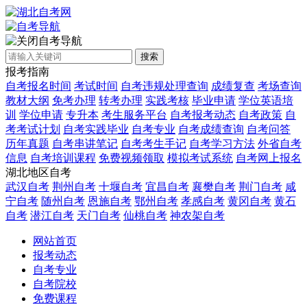
自考导航
搜索
报考指南
自考报名时间
考试时间
自考违规处理查询
成绩复查
考场查询
教材大纲
免考办理
转考办理
实践考核
毕业申请
学位英语培
训
学位申请
专升本
考生服务平台
自考报考动态
自考政策
自
考考试计划
自考实践毕业
自考专业
自考成绩查询
自考问答
历年真题
自考串讲笔记
自考考生手记
自考学习方法
外省自考
信息
自考培训课程
免费视频领取
模拟考试系统
自考网上报名
湖北地区自考
武汉自考
荆州自考
十堰自考
宜昌自考
襄樊自考
荆门自考
咸
宁自考
随州自考
恩施自考
鄂州自考
孝感自考
黄冈自考
黄石
自考
潜江自考
天门自考
仙桃自考
神农架自考
网站首页
报考动态
自考专业
自考院校
免费课程