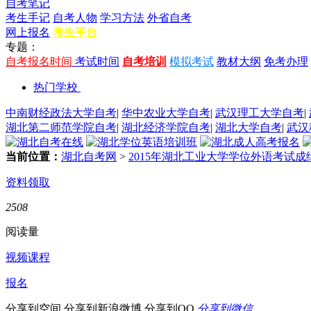
自考笔记
考生手记
自考人物
学习方法
外省自考
网上报名
考生平台
专题：
自考报名时间
考试时间
自考培训
模拟考试
教材大纲
免考办理
热门学校
中南财经政法大学自考
|
华中农业大学自考
|
武汉理工大学自考
|
湖北第二师范学院自考
|
湖北经济学院自考
|
湖北大学自考
|
武汉
当前位置：
湖北自考网
>
2015年湖北工业大学学位外语考试
资料领取
2508
阅读量
视频课程
报名
分享到空间
分享到新浪微博
分享到QQ
分享到微信