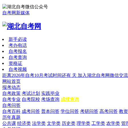
自考网新媒体
新手必读
考办电话
自考报名
自考查询
资格证
自考视频
距离2026年自考10月考试时间还有
天
加入湖北自考网微信交流
网站首页
报考动态
自考政策
考试计划
实践毕业
自考专业
自考院校
考场查询
成绩查询
自考问答
自考百科
成考问答
普本问答
学位问答
考研问答
高考问答
教资
历年真题
公共课
经济类
法学类
文学类
历史类
理学类
工学类
农学类
管