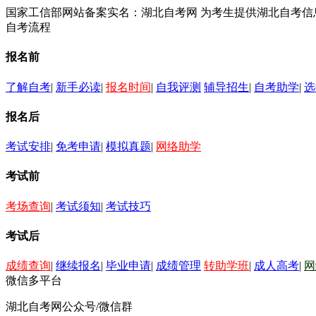
国家工信部网站备案实名：湖北自考网 为考生提供湖北自考
自考流程
报名前
了解自考
|
新手必读
|
报名时间
|
自我评测
辅导招生
|
自考助学
|
选
报名后
考试安排
|
免考申请
|
模拟真题
|
网络助学
考试前
考场查询
|
考试须知
|
考试技巧
考试后
成绩查询
|
继续报名
|
毕业申请
|
成绩管理
转助学班
|
成人高考
|
网
微信多平台
湖北自考网公众号/微信群