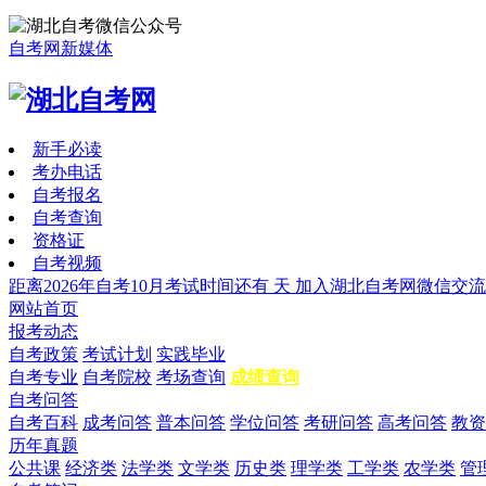
自考网新媒体
新手必读
考办电话
自考报名
自考查询
资格证
自考视频
距离2026年自考10月考试时间还有
天
加入湖北自考网微信交流
网站首页
报考动态
自考政策
考试计划
实践毕业
自考专业
自考院校
考场查询
成绩查询
自考问答
自考百科
成考问答
普本问答
学位问答
考研问答
高考问答
教资
历年真题
公共课
经济类
法学类
文学类
历史类
理学类
工学类
农学类
管