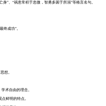
身”、“祸患常积于忽微，智勇多困于所溺”等格言名句。
最终成功”。
育思想。
、学术自由的理念。
观点鲜明的特点。