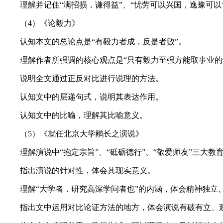
理解并记住“满招损，谦得益”、“忧劳可以兴国，逸豫可以亡
（4）《论毅力》
认知本文的总论点是“有毅力者成，反是者败”。
理解作者所强调的核心观点是“只有毅力至强方能取事业的
说明全文通过正反对比进行说理的方法。
认知文中的层递句式，说明其表达作用。
认知文中的比喻，理解其比喻意义。
（5）《就任北京大学鹇长之演说》
理解演说中“抱定宗旨”、“砥砺德行”、“敬爱师友”三大教
指出演说的针对性，体会其现实意义。
理解“大学者，研究高深学问者也”的内涵，体会精神独立
指出文中运用对比论证方法的地方，体会演说有破有立、