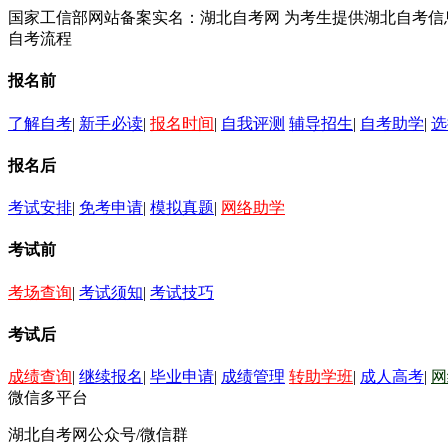
国家工信部网站备案实名：湖北自考网 为考生提供湖北自考
自考流程
报名前
了解自考
|
新手必读
|
报名时间
|
自我评测
辅导招生
|
自考助学
|
选
报名后
考试安排
|
免考申请
|
模拟真题
|
网络助学
考试前
考场查询
|
考试须知
|
考试技巧
考试后
成绩查询
|
继续报名
|
毕业申请
|
成绩管理
转助学班
|
成人高考
|
网
微信多平台
湖北自考网公众号/微信群