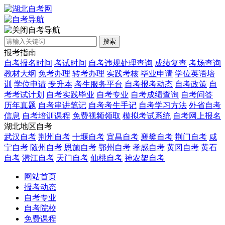
自考导航
搜索
报考指南
自考报名时间
考试时间
自考违规处理查询
成绩复查
考场查询
教材大纲
免考办理
转考办理
实践考核
毕业申请
学位英语培
训
学位申请
专升本
考生服务平台
自考报考动态
自考政策
自
考考试计划
自考实践毕业
自考专业
自考成绩查询
自考问答
历年真题
自考串讲笔记
自考考生手记
自考学习方法
外省自考
信息
自考培训课程
免费视频领取
模拟考试系统
自考网上报名
湖北地区自考
武汉自考
荆州自考
十堰自考
宜昌自考
襄樊自考
荆门自考
咸
宁自考
随州自考
恩施自考
鄂州自考
孝感自考
黄冈自考
黄石
自考
潜江自考
天门自考
仙桃自考
神农架自考
网站首页
报考动态
自考专业
自考院校
免费课程