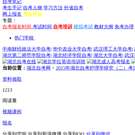
自考笔记
考生手记
自考人物
学习方法
外省自考
网上报名
考生平台
专题：
自考报名时间
考试时间
自考培训
模拟考试
教材大纲
免考办理
热门学校
中南财经政法大学自考
|
华中农业大学自考
|
武汉理工大学自考
|
湖北第二师范学院自考
|
湖北经济学院自考
|
湖北大学自考
|
武汉
当前位置：
湖北自考网
>
2015年湖北自考护理学研究（二）
资料领取
1213
阅读量
视频课程
报名
分享到空间
分享到新浪微博
分享到QQ
分享到微信