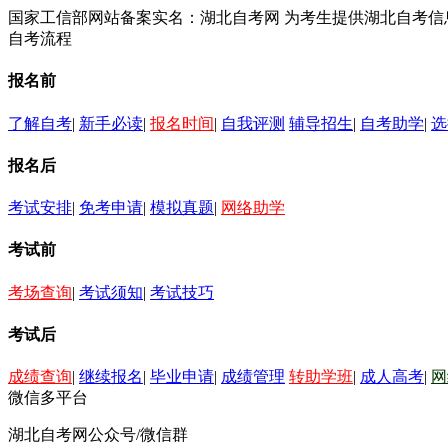
国家工信部网站备案实名：湖北自考网 为考生提供湖北自考
自考流程
报名前
了解自考
|
新手必读
|
报名时间
|
自我评测
辅导招生
|
自考助学
|
选
报名后
考试安排
|
免考申请
|
模拟真题
|
网络助学
考试前
考场查询
|
考试须知
|
考试技巧
考试后
成绩查询
|
继续报名
|
毕业申请
|
成绩管理
转助学班
|
成人高考
|
网
微信多平台
湖北自考网公众号/微信群