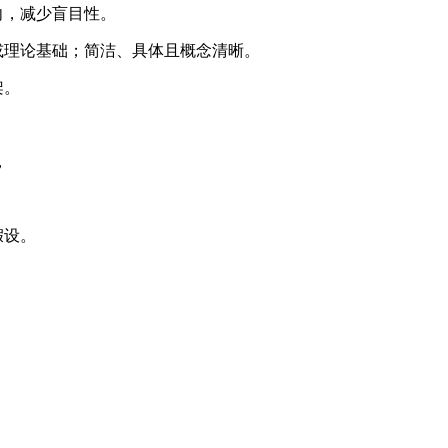
向，减少盲目性。
理论基础；简洁、具体且概念清晰。
架。
，
假设。