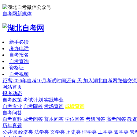
自考网新媒体
新手必读
考办电话
自考报名
自考查询
资格证
自考视频
距离2026年自考10月考试时间还有
天
加入湖北自考网微信交流
网站首页
报考动态
自考政策
考试计划
实践毕业
自考专业
自考院校
考场查询
成绩查询
自考问答
自考百科
成考问答
普本问答
学位问答
考研问答
高考问答
教资
历年真题
公共课
经济类
法学类
文学类
历史类
理学类
工学类
农学类
管