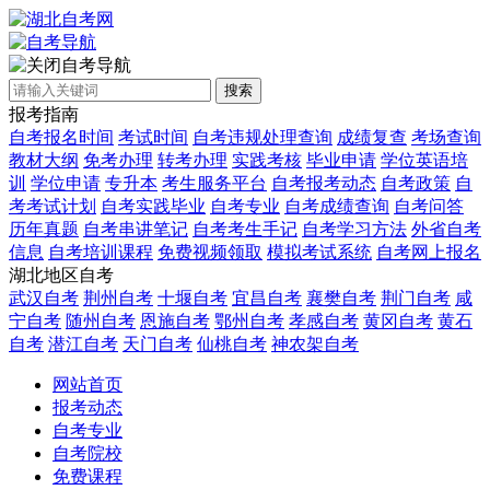
自考导航
搜索
报考指南
自考报名时间
考试时间
自考违规处理查询
成绩复查
考场查询
教材大纲
免考办理
转考办理
实践考核
毕业申请
学位英语培
训
学位申请
专升本
考生服务平台
自考报考动态
自考政策
自
考考试计划
自考实践毕业
自考专业
自考成绩查询
自考问答
历年真题
自考串讲笔记
自考考生手记
自考学习方法
外省自考
信息
自考培训课程
免费视频领取
模拟考试系统
自考网上报名
湖北地区自考
武汉自考
荆州自考
十堰自考
宜昌自考
襄樊自考
荆门自考
咸
宁自考
随州自考
恩施自考
鄂州自考
孝感自考
黄冈自考
黄石
自考
潜江自考
天门自考
仙桃自考
神农架自考
网站首页
报考动态
自考专业
自考院校
免费课程