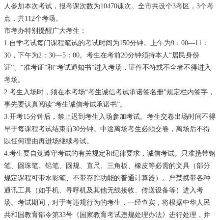
人参加本次考试，报考课次数为10470课次。全市共设个3考区，3个考
点，共112个考场。
市考办特别提醒广大考生：
1.自学考试每门课程笔试的考试时间为150分钟。上午为9：00—11：
30，下午为2：30—5：00。考生在考前20分钟须持本人“居民身份
证”、“准考证”和“考试通知书”进入考场，证件不符或不全者不得进入
考场。
2.考生入场时，须在本考场“考生诚信考试承诺签名册”规定栏内签字，
事先要认真阅读“考生诚信考试承诺书”。
3.开考15分钟后，禁止迟到考生入场参加考试。考生交卷出场时间不得
早于每课程考试结束前30分钟。中途离场考生必须交卷，离场后不得
以任何理由再进场继续考试。
4.考生要自觉遵守考试的有关规定和纪律要求，诚信考试。只准携带钢
笔、圆珠笔、铅笔、圆规、直尺、三角板、橡皮等必需的文具（部分
规定课程可带水彩笔、不带存贮功能的普通计算器）。严禁携带各种
通讯工具（如手机、寻呼机及其他无线接收、传送设备等）进入考
场。考试期间，对于有违规行为的考生，一经查实，将根据中华人民
共和国教育部令第33号《国家教育考试违规处理办法》进行处理，并