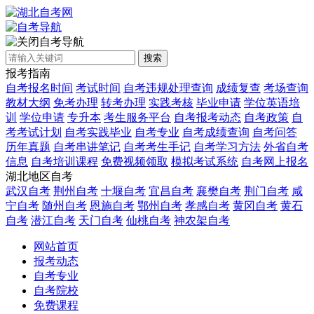
自考导航
搜索
报考指南
自考报名时间
考试时间
自考违规处理查询
成绩复查
考场查询
教材大纲
免考办理
转考办理
实践考核
毕业申请
学位英语培
训
学位申请
专升本
考生服务平台
自考报考动态
自考政策
自
考考试计划
自考实践毕业
自考专业
自考成绩查询
自考问答
历年真题
自考串讲笔记
自考考生手记
自考学习方法
外省自考
信息
自考培训课程
免费视频领取
模拟考试系统
自考网上报名
湖北地区自考
武汉自考
荆州自考
十堰自考
宜昌自考
襄樊自考
荆门自考
咸
宁自考
随州自考
恩施自考
鄂州自考
孝感自考
黄冈自考
黄石
自考
潜江自考
天门自考
仙桃自考
神农架自考
网站首页
报考动态
自考专业
自考院校
免费课程