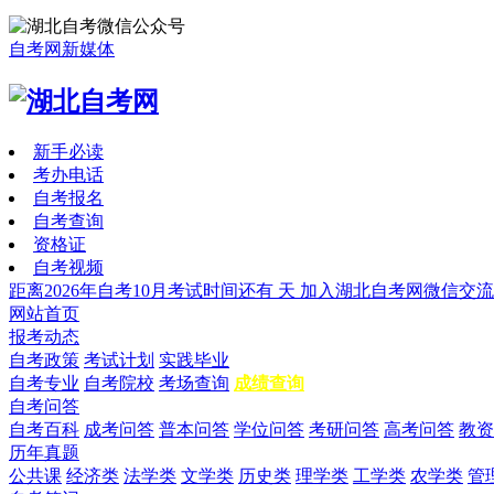
自考网新媒体
新手必读
考办电话
自考报名
自考查询
资格证
自考视频
距离2026年自考10月考试时间还有
天
加入湖北自考网微信交流
网站首页
报考动态
自考政策
考试计划
实践毕业
自考专业
自考院校
考场查询
成绩查询
自考问答
自考百科
成考问答
普本问答
学位问答
考研问答
高考问答
教资
历年真题
公共课
经济类
法学类
文学类
历史类
理学类
工学类
农学类
管