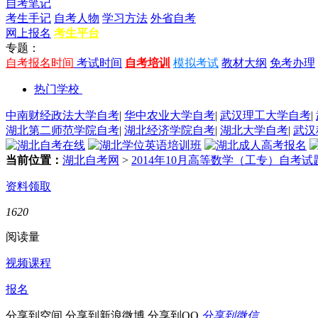
自考笔记
考生手记
自考人物
学习方法
外省自考
网上报名
考生平台
专题：
自考报名时间
考试时间
自考培训
模拟考试
教材大纲
免考办理
热门学校
中南财经政法大学自考
|
华中农业大学自考
|
武汉理工大学自考
|
湖北第二师范学院自考
|
湖北经济学院自考
|
湖北大学自考
|
武汉
当前位置：
湖北自考网
>
2014年10月高等数学（工专）自考试
资料领取
1620
阅读量
视频课程
报名
分享到空间
分享到新浪微博
分享到QQ
分享到微信