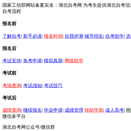
国家工信部网站备案实名：湖北自考网 为考生提供湖北自考
自考流程
报名前
了解自考
|
新手必读
|
报名时间
|
自我评测
辅导招生
|
自考助学
|
选
报名后
考试安排
|
免考申请
|
模拟真题
|
网络助学
考试前
考场查询
|
考试须知
|
考试技巧
考试后
成绩查询
|
继续报名
|
毕业申请
|
成绩管理
转助学班
|
成人高考
|
网
微信多平台
湖北自考网公众号/微信群