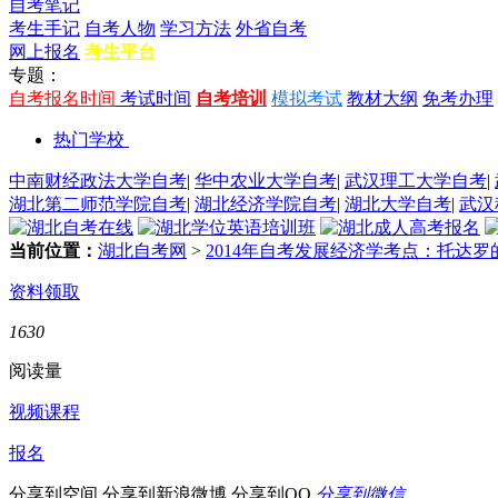
自考笔记
考生手记
自考人物
学习方法
外省自考
网上报名
考生平台
专题：
自考报名时间
考试时间
自考培训
模拟考试
教材大纲
免考办理
热门学校
中南财经政法大学自考
|
华中农业大学自考
|
武汉理工大学自考
|
湖北第二师范学院自考
|
湖北经济学院自考
|
湖北大学自考
|
武汉
当前位置：
湖北自考网
>
2014年自考发展经济学考点：托达
资料领取
1630
阅读量
视频课程
报名
分享到空间
分享到新浪微博
分享到QQ
分享到微信