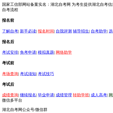
国家工信部网站备案实名：湖北自考网 为考生提供湖北自考
自考流程
报名前
了解自考
|
新手必读
|
报名时间
|
自我评测
辅导招生
|
自考助学
|
选
报名后
考试安排
|
免考申请
|
模拟真题
|
网络助学
考试前
考场查询
|
考试须知
|
考试技巧
考试后
成绩查询
|
继续报名
|
毕业申请
|
成绩管理
转助学班
|
成人高考
|
网
微信多平台
湖北自考网公众号/微信群