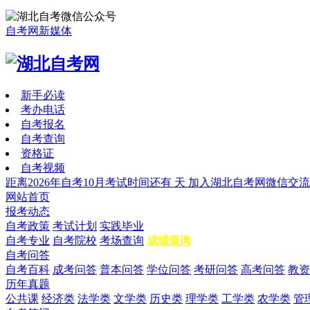
自考网新媒体
新手必读
考办电话
自考报名
自考查询
资格证
自考视频
距离2026年自考10月考试时间还有
天
加入湖北自考网微信交流
网站首页
报考动态
自考政策
考试计划
实践毕业
自考专业
自考院校
考场查询
成绩查询
自考问答
自考百科
成考问答
普本问答
学位问答
考研问答
高考问答
教资
历年真题
公共课
经济类
法学类
文学类
历史类
理学类
工学类
农学类
管