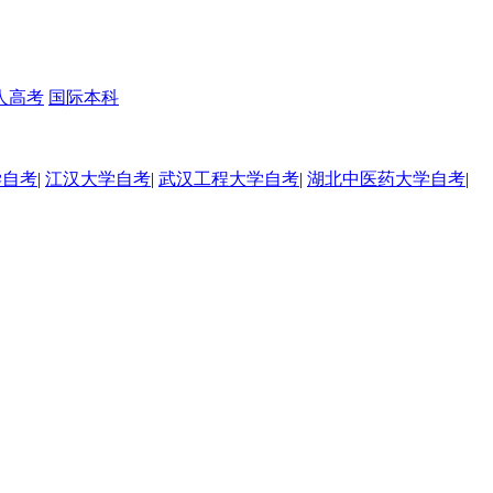
人高考
国际本科
学自考
|
江汉大学自考
|
武汉工程大学自考
|
湖北中医药大学自考
|