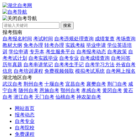
自考导航
搜索
报考指南
自考报名时间
考试时间
自考违规处理查询
成绩复查
考场查询
教材大纲
免考办理
转考办理
实践考核
毕业申请
学位英语培
训
学位申请
专升本
考生服务平台
自考报考动态
自考政策
自
考考试计划
自考实践毕业
自考专业
自考成绩查询
自考问答
历年真题
自考串讲笔记
自考考生手记
自考学习方法
外省自考
信息
自考培训课程
免费视频领取
模拟考试系统
自考网上报名
湖北地区自考
武汉自考
荆州自考
十堰自考
宜昌自考
襄樊自考
荆门自考
咸
宁自考
随州自考
恩施自考
鄂州自考
孝感自考
黄冈自考
黄石
自考
潜江自考
天门自考
仙桃自考
神农架自考
网站首页
报考动态
自考专业
自考院校
免费课程