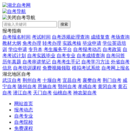
自考导航
搜索
报考指南
自考报名时间
考试时间
自考违规处理查询
成绩复查
考场查询
教材大纲
免考办理
转考办理
实践考核
毕业申请
学位英语培
训
学位申请
专升本
考生服务平台
自考报考动态
自考政策
自
考考试计划
自考实践毕业
自考专业
自考成绩查询
自考问答
历年真题
自考串讲笔记
自考考生手记
自考学习方法
外省自考
信息
自考培训课程
免费视频领取
模拟考试系统
自考网上报名
湖北地区自考
武汉自考
荆州自考
十堰自考
宜昌自考
襄樊自考
荆门自考
咸
宁自考
随州自考
恩施自考
鄂州自考
孝感自考
黄冈自考
黄石
自考
潜江自考
天门自考
仙桃自考
神农架自考
网站首页
报考动态
自考专业
自考院校
免费课程