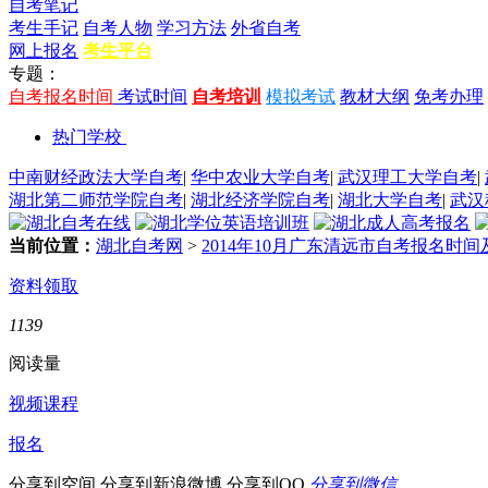
自考笔记
考生手记
自考人物
学习方法
外省自考
网上报名
考生平台
专题：
自考报名时间
考试时间
自考培训
模拟考试
教材大纲
免考办理
热门学校
中南财经政法大学自考
|
华中农业大学自考
|
武汉理工大学自考
|
湖北第二师范学院自考
|
湖北经济学院自考
|
湖北大学自考
|
武汉
当前位置：
湖北自考网
>
2014年10月广东清远市自考报名时间
资料领取
1139
阅读量
视频课程
报名
分享到空间
分享到新浪微博
分享到QQ
分享到微信