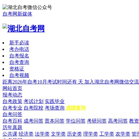
自考网新媒体
新手必读
考办电话
自考报名
自考查询
资格证
自考视频
距离2026年自考10月考试时间还有
天
加入湖北自考网微信交流
网站首页
报考动态
自考政策
考试计划
实践毕业
自考专业
自考院校
考场查询
成绩查询
自考问答
自考百科
成考问答
普本问答
学位问答
考研问答
高考问答
教资
历年真题
公共课
经济类
法学类
文学类
历史类
理学类
工学类
农学类
管