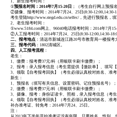
1、新生报考时间：
①
预报名时间：2014年7月15-20日
；（考生自行网上预报
②摄像、报考时间：2014年7月24、25日(8:30-12:00,14:30-18
考生登陆http://www.stegd.edu.cn/selfec/
2、老生报考时间：
①www.5184.com网上、96040电话报考时间：2014年7月15
②人工报考时间：2014年7月24、25日(8:30-12:00,14:30-18:
二、报考地点
：清远市新城连江路20号市教育局一楼报考
三、报考代码
：1802清城区。
四、人工报考流程
：
老生：
1、缴费：报考费37元/科（用银联卡刷卡缴费）；
2、报考：录入报考信息（考生需提供【缴款单】、填写【
3、领取【自考报考回执】（考生必须认真校对姓名、准考
新生：
1、预报名（填写有关信息、设置密码、记住预报名号）；
2、缴费：报考费37元/科（用银联卡刷卡缴费）；
3、摄像、报考：身份证读卡、照相，录入报考信息（考生
4、领取【自考报考回执】（考生必须认真校对姓名、准考
补办准考证、转免考：2014年7月24、25日。
注：
从2013年下半年开始准考证没有年限，只要姓名、性别、出生