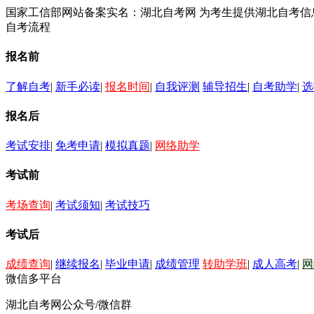
国家工信部网站备案实名：湖北自考网 为考生提供湖北自考
自考流程
报名前
了解自考
|
新手必读
|
报名时间
|
自我评测
辅导招生
|
自考助学
|
选
报名后
考试安排
|
免考申请
|
模拟真题
|
网络助学
考试前
考场查询
|
考试须知
|
考试技巧
考试后
成绩查询
|
继续报名
|
毕业申请
|
成绩管理
转助学班
|
成人高考
|
网
微信多平台
湖北自考网公众号/微信群