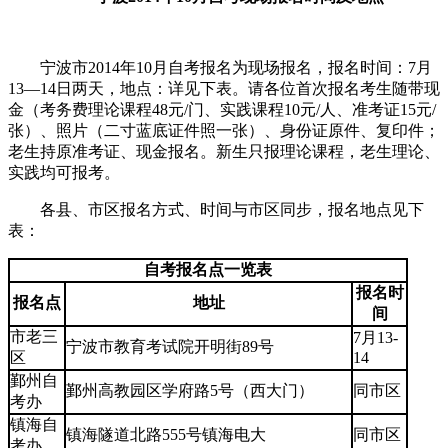
宁波市2014年10月自考报名为现场报名，报名时间：7月
13—14日两天，地点：详见下表。请各位首次报名考生随带现
金（考务费理论课程48元/门、实践课程10元/人、准考证15元/
张）、照片（二寸蓝底证件照一张）、身份证原件、复印件；
老生持原准考证、现金报名。新生只报理论课程，老生理论、
实践均可报考。
各县、市区报名方式、时间与市区同步，报名地点见下
表：
自考报名点一览表
报名时
报名点
地址
间
市老三
7月13-
宁波市教育考试院开明街89号
区
14
鄞州自
鄞州高教园区学府路5号（西大门）
同市区
考办
镇海自
镇海隧道北路555号镇海电大
同市区
考办