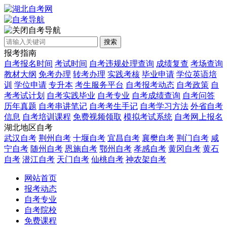
自考导航
搜索
报考指南
自考报名时间
考试时间
自考违规处理查询
成绩复查
考场查询
教材大纲
免考办理
转考办理
实践考核
毕业申请
学位英语培
训
学位申请
专升本
考生服务平台
自考报考动态
自考政策
自
考考试计划
自考实践毕业
自考专业
自考成绩查询
自考问答
历年真题
自考串讲笔记
自考考生手记
自考学习方法
外省自考
信息
自考培训课程
免费视频领取
模拟考试系统
自考网上报名
湖北地区自考
武汉自考
荆州自考
十堰自考
宜昌自考
襄樊自考
荆门自考
咸
宁自考
随州自考
恩施自考
鄂州自考
孝感自考
黄冈自考
黄石
自考
潜江自考
天门自考
仙桃自考
神农架自考
网站首页
报考动态
自考专业
自考院校
免费课程