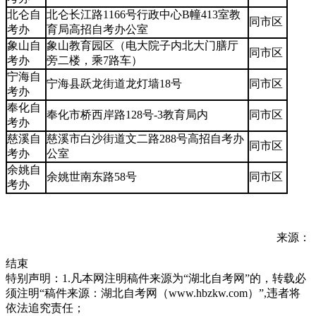
北仑自
北仑长江路1166号行政中心B幢413室教
同市区
考办
育局高招自考办公室
象山自
象山教育园区（电大院子内北大门膳厅
同市区
考办
旁二楼，乘7路车）
宁海自
宁海县跃龙街道龙灯墙18号
同市区
考办
奉化自
奉化市桥西岸路128号-3教育局内
同市区
考办
慈溪自
慈溪市白沙街道文二路288号高招自考办
同市区
考办
公室
余姚自
余姚世南东路58号
同市区
考办
来源：
结束
特别声明：1.凡本网注明稿件来源为“湖北自考网”的，转载必
须注明“稿件来源：湖北自考网（www.hbzkw.com）”,违者将
依法追究责任；