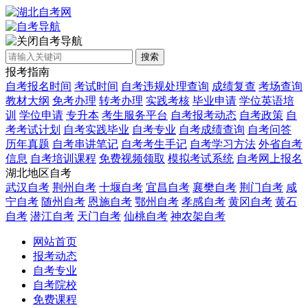
自考导航
搜索
报考指南
自考报名时间
考试时间
自考违规处理查询
成绩复查
考场查询
教材大纲
免考办理
转考办理
实践考核
毕业申请
学位英语培
训
学位申请
专升本
考生服务平台
自考报考动态
自考政策
自
考考试计划
自考实践毕业
自考专业
自考成绩查询
自考问答
历年真题
自考串讲笔记
自考考生手记
自考学习方法
外省自考
信息
自考培训课程
免费视频领取
模拟考试系统
自考网上报名
湖北地区自考
武汉自考
荆州自考
十堰自考
宜昌自考
襄樊自考
荆门自考
咸
宁自考
随州自考
恩施自考
鄂州自考
孝感自考
黄冈自考
黄石
自考
潜江自考
天门自考
仙桃自考
神农架自考
网站首页
报考动态
自考专业
自考院校
免费课程