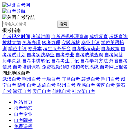
自考导航
搜索
报考指南
自考报名时间
考试时间
自考违规处理查询
成绩复查
考场查询
教材大纲
免考办理
转考办理
实践考核
毕业申请
学位英语培
训
学位申请
专升本
考生服务平台
自考报考动态
自考政策
自
考考试计划
自考实践毕业
自考专业
自考成绩查询
自考问答
历年真题
自考串讲笔记
自考考生手记
自考学习方法
外省自考
信息
自考培训课程
免费视频领取
模拟考试系统
自考网上报名
湖北地区自考
武汉自考
荆州自考
十堰自考
宜昌自考
襄樊自考
荆门自考
咸
宁自考
随州自考
恩施自考
鄂州自考
孝感自考
黄冈自考
黄石
自考
潜江自考
天门自考
仙桃自考
神农架自考
网站首页
报考动态
自考专业
自考院校
免费课程