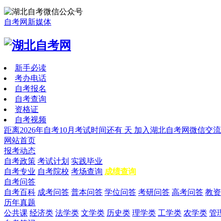
自考网新媒体
新手必读
考办电话
自考报名
自考查询
资格证
自考视频
距离2026年自考10月考试时间还有
天
加入湖北自考网微信交流
网站首页
报考动态
自考政策
考试计划
实践毕业
自考专业
自考院校
考场查询
成绩查询
自考问答
自考百科
成考问答
普本问答
学位问答
考研问答
高考问答
教资
历年真题
公共课
经济类
法学类
文学类
历史类
理学类
工学类
农学类
管