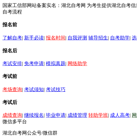
国家工信部网站备案实名：湖北自考网 为考生提供湖北自考
自考流程
报名前
了解自考
|
新手必读
|
报名时间
|
自我评测
辅导招生
|
自考助学
|
选
报名后
考试安排
|
免考申请
|
模拟真题
|
网络助学
考试前
考场查询
|
考试须知
|
考试技巧
考试后
成绩查询
|
继续报名
|
毕业申请
|
成绩管理
转助学班
|
成人高考
|
网
微信多平台
湖北自考网公众号/微信群