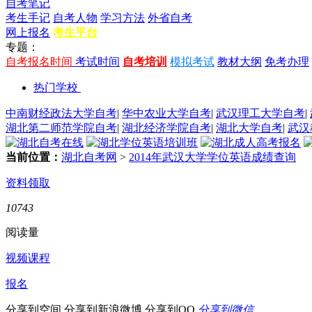
自考笔记
考生手记
自考人物
学习方法
外省自考
网上报名
考生平台
专题：
自考报名时间
考试时间
自考培训
模拟考试
教材大纲
免考办理
热门学校
中南财经政法大学自考
|
华中农业大学自考
|
武汉理工大学自考
|
湖北第二师范学院自考
|
湖北经济学院自考
|
湖北大学自考
|
武汉
当前位置：
湖北自考网
>
2014年武汉大学学位英语成绩查询
资料领取
10743
阅读量
视频课程
报名
分享到空间
分享到新浪微博
分享到QQ
分享到微信