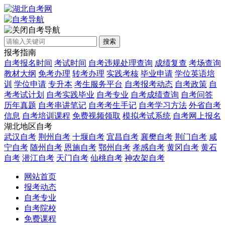
自考导航
搜索
报考指南
自考报名时间
考试时间
自考违规处理查询
成绩复查
考场查询
教材大纲
免考办理
转考办理
实践考核
毕业申请
学位英语培
训
学位申请
专升本
考生服务平台
自考报考动态
自考政策
自
考考试计划
自考实践毕业
自考专业
自考成绩查询
自考问答
历年真题
自考串讲笔记
自考考生手记
自考学习方法
外省自考
信息
自考培训课程
免费视频领取
模拟考试系统
自考网上报名
湖北地区自考
武汉自考
荆州自考
十堰自考
宜昌自考
襄樊自考
荆门自考
咸
宁自考
随州自考
恩施自考
鄂州自考
孝感自考
黄冈自考
黄石
自考
潜江自考
天门自考
仙桃自考
神农架自考
网站首页
报考动态
自考专业
自考院校
免费课程