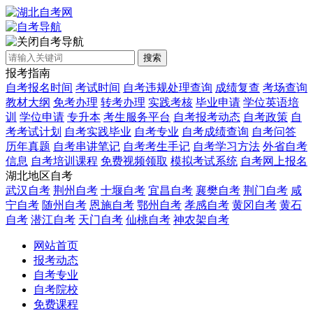
自考导航
搜索
报考指南
自考报名时间
考试时间
自考违规处理查询
成绩复查
考场查询
教材大纲
免考办理
转考办理
实践考核
毕业申请
学位英语培
训
学位申请
专升本
考生服务平台
自考报考动态
自考政策
自
考考试计划
自考实践毕业
自考专业
自考成绩查询
自考问答
历年真题
自考串讲笔记
自考考生手记
自考学习方法
外省自考
信息
自考培训课程
免费视频领取
模拟考试系统
自考网上报名
湖北地区自考
武汉自考
荆州自考
十堰自考
宜昌自考
襄樊自考
荆门自考
咸
宁自考
随州自考
恩施自考
鄂州自考
孝感自考
黄冈自考
黄石
自考
潜江自考
天门自考
仙桃自考
神农架自考
网站首页
报考动态
自考专业
自考院校
免费课程