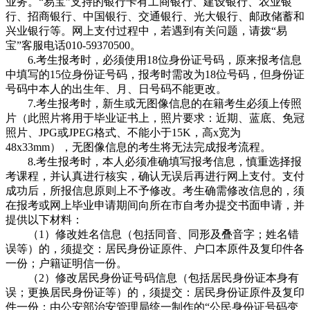
业务。“易宝”支持的银行卡有工商银行、建设银行、农业银
行、招商银行、中国银行、交通银行、光大银行、邮政储蓄和
兴业银行等。网上支付过程中，若遇到有关问题，请拨“易
宝”客服电话010-59370500。
6.考生报考时，必须使用18位身份证号码，原来报考信息
中填写的15位身份证号码，报考时需改为18位号码，但身份证
号码中本人的出生年、月、日号码不能更改。
7.考生报考时，新生或无图像信息的在籍考生必须上传照
片（此照片将用于毕业证书上，照片要求：近期、蓝底、免冠
照片、JPG或JPEG格式、不能小于15K，高x宽为
48x33mm），无图像信息的考生将无法完成报考流程。
8.考生报考时，本人必须准确填写报考信息，慎重选择报
考课程，并认真进行核实，确认无误后再进行网上支付。支付
成功后，所报信息原则上不予修改。考生确需修改信息的，须
在报考或网上毕业申请期间向所在市自考办提交书面申请，并
提供以下材料：
（1）修改姓名信息（包括同音、同形及叠音字；姓名错
误等）的，须提交：居民身份证原件、户口本原件及复印件各
一份；户籍证明信一份。
（2）修改居民身份证号码信息（包括居民身份证本身有
误；更换居民身份证等）的，须提交：居民身份证原件及复印
件一份；由公安部治安管理局统一制作的“公民身份证号码变