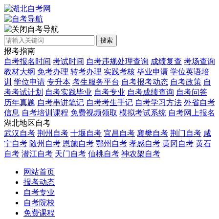
自考导航
搜索
报考指南
自考报名时间
考试时间
自考违规处理查询
成绩复查
考场查询
教材大纲
免考办理
转考办理
实践考核
毕业申请
学位英语培
训
学位申请
专升本
考生服务平台
自考报考动态
自考政策
自
考考试计划
自考实践毕业
自考专业
自考成绩查询
自考问答
历年真题
自考串讲笔记
自考考生手记
自考学习方法
外省自考
信息
自考培训课程
免费视频领取
模拟考试系统
自考网上报名
湖北地区自考
武汉自考
荆州自考
十堰自考
宜昌自考
襄樊自考
荆门自考
咸
宁自考
随州自考
恩施自考
鄂州自考
孝感自考
黄冈自考
黄石
自考
潜江自考
天门自考
仙桃自考
神农架自考
网站首页
报考动态
自考专业
自考院校
免费课程