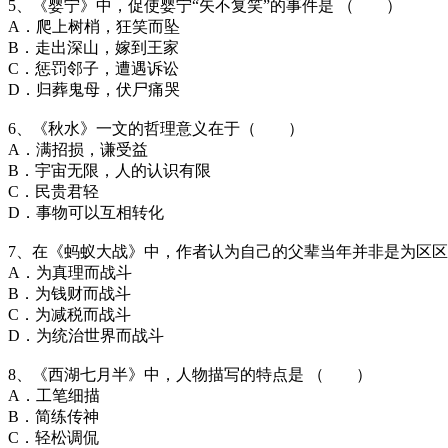
5、《婴宁》中，促使婴宁“矢不复笑”的事件是 （ ）
A．爬上树梢，狂笑而坠
B．走出深山，嫁到王家
C．惩罚邻子，遭遇诉讼
D．归葬鬼母，伏尸痛哭
6、《秋水》一文的哲理意义在于（ ）
A．满招损，谦受益
B．宇宙无限，人的认识有限
C．民贵君轻
D．事物可以互相转化
7、在《蚂蚁大战》中，作者认为自己的父辈当年并非是为区
A．为真理而战斗
B．为钱财而战斗
C．为减税而战斗
D．为统治世界而战斗
8、《西湖七月半》中，人物描写的特点是 （ ）
A．工笔细描
B．简练传神
C．轻松调侃