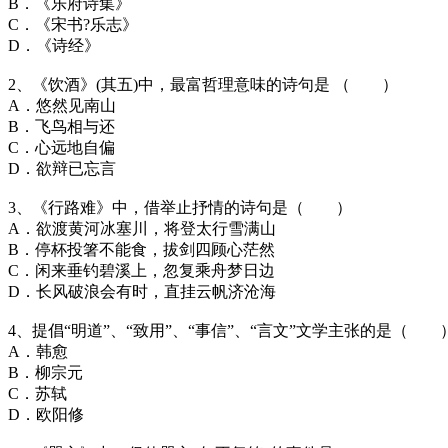
B．《乐府诗集》
C．《宋书?乐志》
D．《诗经》
2、《饮酒》(其五)中，最富哲理意味的诗句是 （ ）
A．悠然见南山
B．飞鸟相与还
C．心远地自偏
D．欲辩已忘言
3、《行路难》中，借举止抒情的诗句是（ ）
A．欲渡黄河冰塞川，将登太行雪满山
B．停杯投箸不能食，拔剑四顾心茫然
C．闲来垂钓碧溪上，忽复乘舟梦日边
D．长风破浪会有时，直挂云帆济沧海
4、提倡“明道”、“致用”、“事信”、“言文”文学主张的是（ 
A．韩愈
B．柳宗元
C．苏轼
D．欧阳修