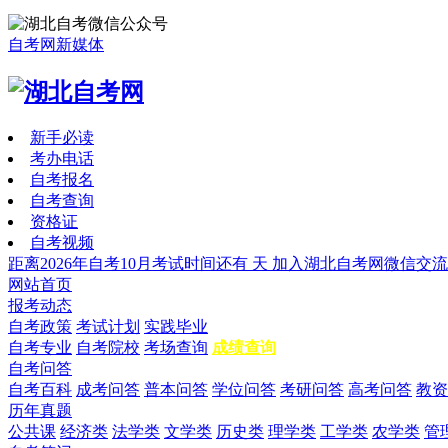
自考网新媒体
新手必读
考办电话
自考报名
自考查询
资格证
自考视频
距离2026年自考10月考试时间还有
天
加入湖北自考网微信交流
网站首页
报考动态
自考政策
考试计划
实践毕业
自考专业
自考院校
考场查询
成绩查询
自考问答
自考百科
成考问答
普本问答
学位问答
考研问答
高考问答
教资
历年真题
公共课
经济类
法学类
文学类
历史类
理学类
工学类
农学类
管