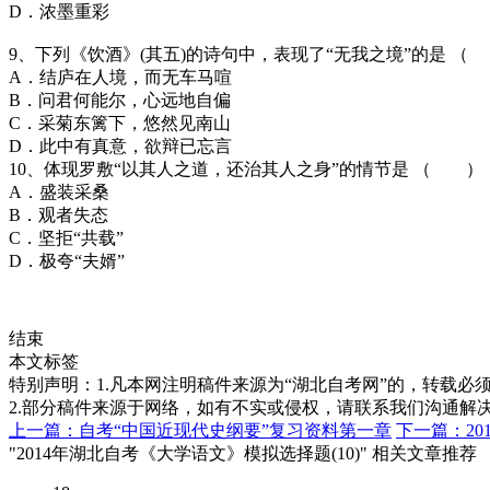
D．浓墨重彩
9、下列《饮酒》(其五)的诗句中，表现了“无我之境”的是 （
A．结庐在人境，而无车马喧
B．问君何能尔，心远地自偏
C．采菊东篱下，悠然见南山
D．此中有真意，欲辩已忘言
10、体现罗敷“以其人之道，还治其人之身”的情节是 （ ）
A．盛装采桑
B．观者失态
C．坚拒“共载”
D．极夸“夫婿”
结束
本文标签
特别声明：1.凡本网注明稿件来源为“湖北自考网”的，转载必须注明
2.部分稿件来源于网络，如有不实或侵权，请联系我们沟通解
上一篇：自考“中国近现代史纲要”复习资料第一章
下一篇：20
"2014年湖北自考《大学语文》模拟选择题(10)" 相关文章推荐