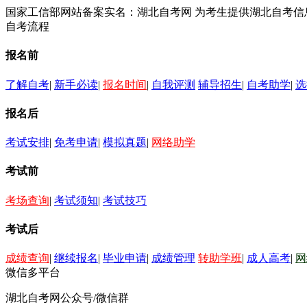
国家工信部网站备案实名：湖北自考网 为考生提供湖北自考
自考流程
报名前
了解自考
|
新手必读
|
报名时间
|
自我评测
辅导招生
|
自考助学
|
选
报名后
考试安排
|
免考申请
|
模拟真题
|
网络助学
考试前
考场查询
|
考试须知
|
考试技巧
考试后
成绩查询
|
继续报名
|
毕业申请
|
成绩管理
转助学班
|
成人高考
|
网
微信多平台
湖北自考网公众号/微信群