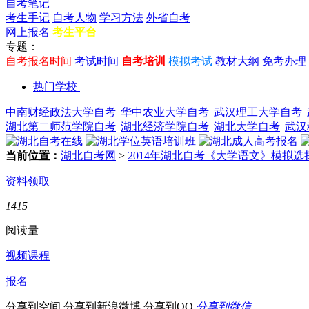
自考笔记
考生手记
自考人物
学习方法
外省自考
网上报名
考生平台
专题：
自考报名时间
考试时间
自考培训
模拟考试
教材大纲
免考办理
热门学校
中南财经政法大学自考
|
华中农业大学自考
|
武汉理工大学自考
|
湖北第二师范学院自考
|
湖北经济学院自考
|
湖北大学自考
|
武汉
当前位置：
湖北自考网
>
2014年湖北自考《大学语文》模拟选择题
资料领取
1415
阅读量
视频课程
报名
分享到空间
分享到新浪微博
分享到QQ
分享到微信