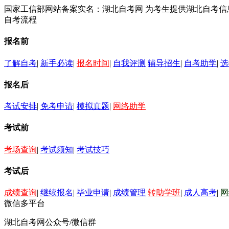
国家工信部网站备案实名：湖北自考网 为考生提供湖北自考
自考流程
报名前
了解自考
|
新手必读
|
报名时间
|
自我评测
辅导招生
|
自考助学
|
选
报名后
考试安排
|
免考申请
|
模拟真题
|
网络助学
考试前
考场查询
|
考试须知
|
考试技巧
考试后
成绩查询
|
继续报名
|
毕业申请
|
成绩管理
转助学班
|
成人高考
|
网
微信多平台
湖北自考网公众号/微信群