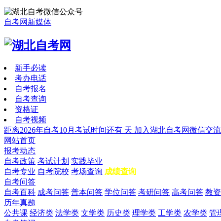
自考网新媒体
新手必读
考办电话
自考报名
自考查询
资格证
自考视频
距离2026年自考10月考试时间还有
天
加入湖北自考网微信交流
网站首页
报考动态
自考政策
考试计划
实践毕业
自考专业
自考院校
考场查询
成绩查询
自考问答
自考百科
成考问答
普本问答
学位问答
考研问答
高考问答
教资
历年真题
公共课
经济类
法学类
文学类
历史类
理学类
工学类
农学类
管