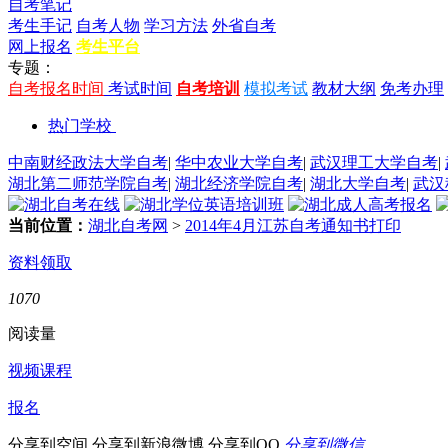
自考笔记
考生手记
自考人物
学习方法
外省自考
网上报名
考生平台
专题：
自考报名时间
考试时间
自考培训
模拟考试
教材大纲
免考办理
热门学校
中南财经政法大学自考
|
华中农业大学自考
|
武汉理工大学自考
|
湖北第二师范学院自考
|
湖北经济学院自考
|
湖北大学自考
|
武汉
当前位置：
湖北自考网
>
2014年4月江苏自考通知书打印
资料领取
1070
阅读量
视频课程
报名
分享到空间
分享到新浪微博
分享到QQ
分享到微信