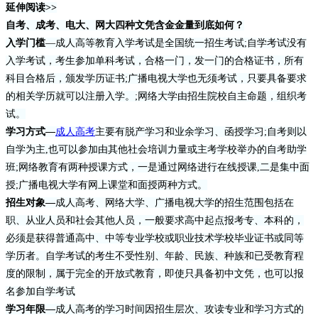
延伸阅读>>
自考、成考、电大、网大四种文凭含金金量到底如何？
入学门槛
—成人高等教育入学考试是全国统一招生考试;自学考试没有
入学考试，考生参加单科考试，合格一门，发一门的合格证书，所有
科目合格后，颁发学历证书;广播电视大学也无须考试，只要具备要求
的相关学历就可以注册入学。;网络大学由招生院校自主命题，组织考
试。
学习方式—
成人高考
主要有脱产学习和业余学习、函授学习;自考则以
自学为主,也可以参加由其他社会培训力量或主考学校举办的自考助学
班;网络教育有两种授课方式，一是通过网络进行在线授课,二是集中面
授;广播电视大学有网上课堂和面授两种方式。
招生对象—
成人高考、网络大学、广播电视大学的招生范围包括在
职、从业人员和社会其他人员，一般要求高中起点报考专、本科的，
必须是获得普通高中、中等专业学校或职业技术学校毕业证书或同等
学历者。自学考试的考生不受性别、年龄、民族、种族和已受教育程
度的限制，属于完全的开放式教育，即使只具备初中文凭，也可以报
名参加自学考试
学习年限—
成人高考的学习时间因招生层次、攻读专业和学习方式的