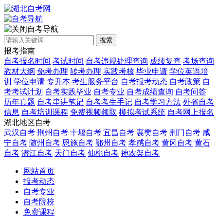
自考导航
搜索
报考指南
自考报名时间
考试时间
自考违规处理查询
成绩复查
考场查询
教材大纲
免考办理
转考办理
实践考核
毕业申请
学位英语培
训
学位申请
专升本
考生服务平台
自考报考动态
自考政策
自
考考试计划
自考实践毕业
自考专业
自考成绩查询
自考问答
历年真题
自考串讲笔记
自考考生手记
自考学习方法
外省自考
信息
自考培训课程
免费视频领取
模拟考试系统
自考网上报名
湖北地区自考
武汉自考
荆州自考
十堰自考
宜昌自考
襄樊自考
荆门自考
咸
宁自考
随州自考
恩施自考
鄂州自考
孝感自考
黄冈自考
黄石
自考
潜江自考
天门自考
仙桃自考
神农架自考
网站首页
报考动态
自考专业
自考院校
免费课程