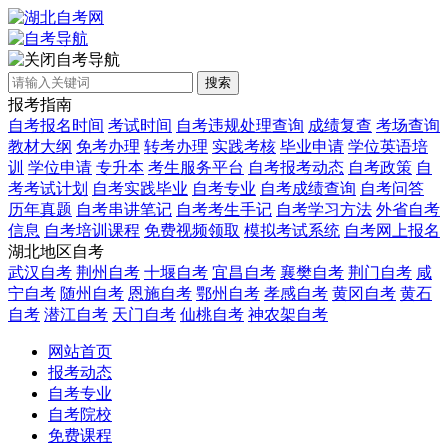
自考导航
搜索
报考指南
自考报名时间
考试时间
自考违规处理查询
成绩复查
考场查询
教材大纲
免考办理
转考办理
实践考核
毕业申请
学位英语培
训
学位申请
专升本
考生服务平台
自考报考动态
自考政策
自
考考试计划
自考实践毕业
自考专业
自考成绩查询
自考问答
历年真题
自考串讲笔记
自考考生手记
自考学习方法
外省自考
信息
自考培训课程
免费视频领取
模拟考试系统
自考网上报名
湖北地区自考
武汉自考
荆州自考
十堰自考
宜昌自考
襄樊自考
荆门自考
咸
宁自考
随州自考
恩施自考
鄂州自考
孝感自考
黄冈自考
黄石
自考
潜江自考
天门自考
仙桃自考
神农架自考
网站首页
报考动态
自考专业
自考院校
免费课程