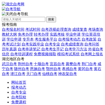
自考导航
搜索
报考指南
自考报名时间
考试时间
自考违规处理查询
成绩复查
考场查询
教材大纲
免考办理
转考办理
实践考核
毕业申请
学位英语培
训
学位申请
专升本
考生服务平台
自考报考动态
自考政策
自
考考试计划
自考实践毕业
自考专业
自考成绩查询
自考问答
历年真题
自考串讲笔记
自考考生手记
自考学习方法
外省自考
信息
自考培训课程
免费视频领取
模拟考试系统
自考网上报名
湖北地区自考
武汉自考
荆州自考
十堰自考
宜昌自考
襄樊自考
荆门自考
咸
宁自考
随州自考
恩施自考
鄂州自考
孝感自考
黄冈自考
黄石
自考
潜江自考
天门自考
仙桃自考
神农架自考
网站首页
报考动态
自考专业
自考院校
免费课程