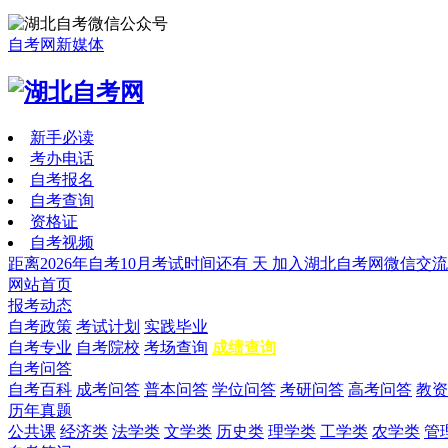
自考网新媒体
新手必读
考办电话
自考报名
自考查询
资格证
自考视频
距离2026年自考10月考试时间还有
天
加入湖北自考网微信交流
网站首页
报考动态
自考政策
考试计划
实践毕业
自考专业
自考院校
考场查询
成绩查询
自考问答
自考百科
成考问答
普本问答
学位问答
考研问答
高考问答
教资
历年真题
公共课
经济类
法学类
文学类
历史类
理学类
工学类
农学类
管