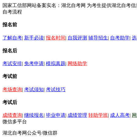
国家工信部网站备案实名：湖北自考网 为考生提供湖北自考
自考流程
报名前
了解自考
|
新手必读
|
报名时间
|
自我评测
辅导招生
|
自考助学
|
选
报名后
考试安排
|
免考申请
|
模拟真题
|
网络助学
考试前
考场查询
|
考试须知
|
考试技巧
考试后
成绩查询
|
继续报名
|
毕业申请
|
成绩管理
转助学班
|
成人高考
|
网
微信多平台
湖北自考网公众号/微信群