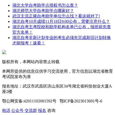
湖北大学自考助学点授权书怎么查？
湖北师范大学自考助学点哪家好？
武汉主流正规自考助学单位怎么找？看这就对了!
湖北自考10月成绩11月18日9:00公布，需要注意什么？
湖北自考主考院校和助学机构名单已公布，报班前先查
官方名单！
湖北自考非新计划专业的考生必须先完成新旧计划转换
才能报考！速看！
版权所有，本网站内容禁止转载
本网所提供的信息仅供学习交流使用，官方信息以湖北省教育
考试院发布为准
报名地址：武汉市武昌区洪山东区34号湖北省科技创业大厦A
座2楼
鄂公网安备:42011102001592号 鄂ICP备2023013691号-6
电话
公众号
交流群
报名
咨询