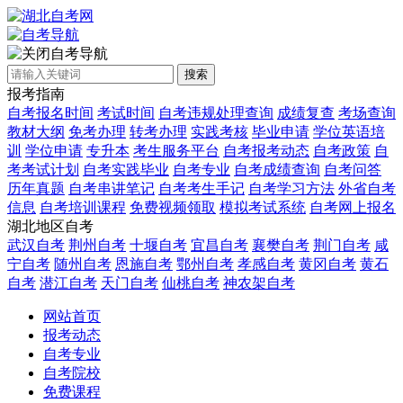
自考导航
搜索
报考指南
自考报名时间
考试时间
自考违规处理查询
成绩复查
考场查询
教材大纲
免考办理
转考办理
实践考核
毕业申请
学位英语培
训
学位申请
专升本
考生服务平台
自考报考动态
自考政策
自
考考试计划
自考实践毕业
自考专业
自考成绩查询
自考问答
历年真题
自考串讲笔记
自考考生手记
自考学习方法
外省自考
信息
自考培训课程
免费视频领取
模拟考试系统
自考网上报名
湖北地区自考
武汉自考
荆州自考
十堰自考
宜昌自考
襄樊自考
荆门自考
咸
宁自考
随州自考
恩施自考
鄂州自考
孝感自考
黄冈自考
黄石
自考
潜江自考
天门自考
仙桃自考
神农架自考
网站首页
报考动态
自考专业
自考院校
免费课程