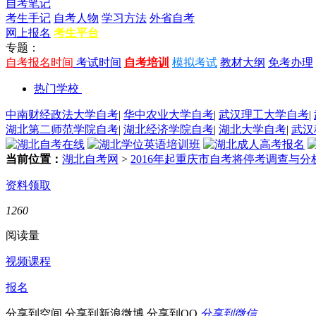
自考笔记
考生手记
自考人物
学习方法
外省自考
网上报名
考生平台
专题：
自考报名时间
考试时间
自考培训
模拟考试
教材大纲
免考办理
热门学校
中南财经政法大学自考
|
华中农业大学自考
|
武汉理工大学自考
|
湖北第二师范学院自考
|
湖北经济学院自考
|
湖北大学自考
|
武汉
当前位置：
湖北自考网
>
2016年起重庆市自考将停考调查与分
资料领取
1260
阅读量
视频课程
报名
分享到空间
分享到新浪微博
分享到QQ
分享到微信