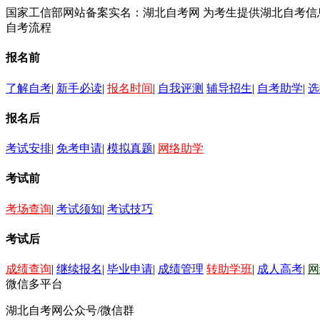
国家工信部网站备案实名：湖北自考网 为考生提供湖北自考
自考流程
报名前
了解自考
|
新手必读
|
报名时间
|
自我评测
辅导招生
|
自考助学
|
选
报名后
考试安排
|
免考申请
|
模拟真题
|
网络助学
考试前
考场查询
|
考试须知
|
考试技巧
考试后
成绩查询
|
继续报名
|
毕业申请
|
成绩管理
转助学班
|
成人高考
|
网
微信多平台
湖北自考网公众号/微信群