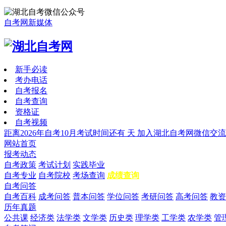
自考网新媒体
新手必读
考办电话
自考报名
自考查询
资格证
自考视频
距离2026年自考10月考试时间还有
天
加入湖北自考网微信交流
网站首页
报考动态
自考政策
考试计划
实践毕业
自考专业
自考院校
考场查询
成绩查询
自考问答
自考百科
成考问答
普本问答
学位问答
考研问答
高考问答
教资
历年真题
公共课
经济类
法学类
文学类
历史类
理学类
工学类
农学类
管